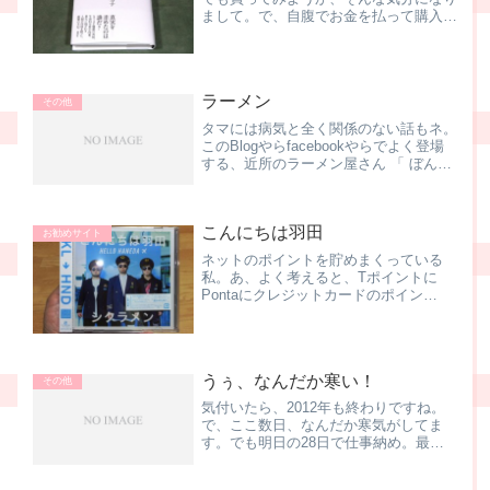
まして。で、自腹でお金を払って購入す
るのは抵抗あるけど、当選したギフト券
と言う、言うなれば不労所得！？で得た
ものなので、若干の興味本位もあり、選
んだ書籍は、コレ！あ...
ラーメン
その他
タマには病気と全く関係のない話もネ。
このBlogやらfacebookやらでよく登場
する、近所のラーメン屋さん 「 ぼんく
ら 」 さん。NHKのドラマでも取り上げ
られるくらい．．．あ、違うか何せ生活
圏だから、お店のある辺りはよく通るの
こんにちは羽田
ですが、...
お勧めサイト
ネットのポイントを貯めまくっている
私。あ、よく考えると、Tポイントに
Pontaにクレジットカードのポイン
ト．．．リアルな世界でもポイント大好
きな私。で、そんなポイントがある程度
貯まると、 両替するワケなんですよ
ね。その両替先はいろいろなん...
うぅ、なんだか寒い！
その他
気付いたら、2012年も終わりですね。
で、ここ数日、なんだか寒気がしてま
す。でも明日の28日で仕事納め。最終
日は大掃除やし、なんとか踏ん張って出
勤しなきゃ！川崎や蒲田って、やっぱり