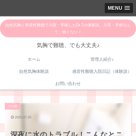
MENU
自然気胸と突発性難聴で入院・手術したDr.Tの体験談。入院・手術なん
て、怖くない！
気胸で難聴、でも大丈夫♪
ホーム
管理人紹介♪
自然気胸体験談
感音性難聴入院日記（体験談）
お問い合わせ
その他
2025.07.20
深夜に水のトラブル！こんなとこ