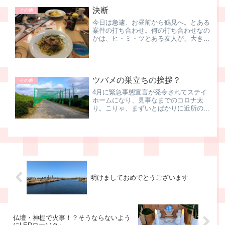
海側だから温かいのかな。それとも府中
決断
は多摩天気だから、アチラ...
その他
今日は急遽、お昼前から鶴見へ。とある
案件の打ち合わせ。何の打ち合わせなの
かは、ヒ・ミ・ツとある友人が、大きな
決断をされた訳ですよ。それを少しでも
後押しできれば、そんなこんなで打ち合
わせ。前回も今回も、なんだかんだで3
時間以上。二人でノートP...
ツバメの巣立ちの挨拶？
その他
4月に緊急事態宣言が発令されてステイ
ホームになり、見事なまでのコロナ太
り。こりゃ、まずいとばかりに近所の河
川敷をウォーキングするようにしまし
た。何せ多摩川大自然、いろんな鳥に出
会うんですよ。もうね、多摩川野鳥園状
態。スズメやツバメ、ハトにカ...
明けましておめでとうございます
仏壇・神棚で火事！？そうならないよう