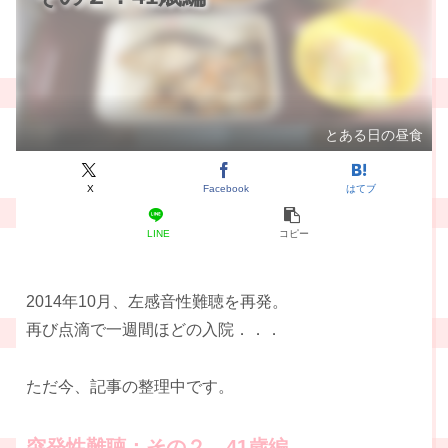
とある日の昼食
X
Facebook
はてブ
LINE
コピー
2014年10月、左感音性難聴を再発。
再び点滴で一週間ほどの入院．．．
ただ今、記事の整理中です。
突発性難聴：その２．41歳編