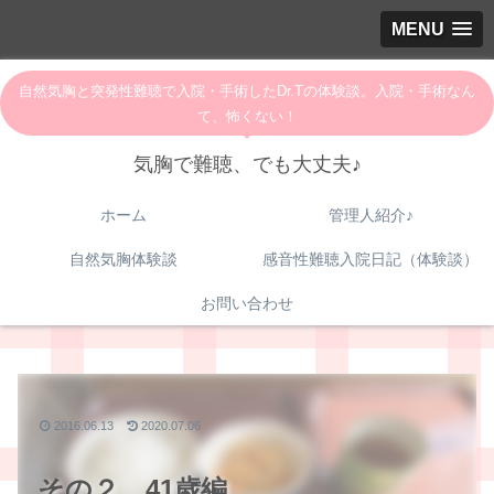
MENU
自然気胸と突発性難聴で入院・手術したDr.Tの体験談。入院・手術なん
て、怖くない！
気胸で難聴、でも大丈夫♪
ホーム
管理人紹介♪
自然気胸体験談
感音性難聴入院日記（体験談）
お問い合わせ
2016.06.13
2020.07.06
その２．41歳編