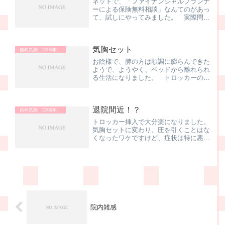
ネットで、「ファイナンシャルプランナ
ーによる保険無料相談」なんてのがあっ
て、試しにやってみました。 実際問
題、保険の見直し．．．って言うか、
今、入っている医療系の保険と行ったら
県民共済くらいなので、新規の契約も考
気胸セット
えて。まぁ、その県民共済に大...
自然気胸（2009年）
お陰様で、肺の方は順調に膨らんできた
ようで、ようやく、ベッドから離れられ
る生活になりました。 トロッカーの
先、これまでは容器があって、さらにそ
の先は陰圧にするため、引っ張られてい
たワケね。 で、本日ようやく．．．↑
退院間近！？
に変わりました。 よく見る...
自然気胸（2009年）
トロッカー挿入で大分楽になりました。
気胸セットに変わり、圧を引くことはな
くなったワケですけど、症状は特に悪化
することもない．．．つまり、肺の穴は
塞がっている可能性が高い、と言う判断
になるワケですね。 で、先生から、大
変ありがた～いお言葉が。...
院内雑感