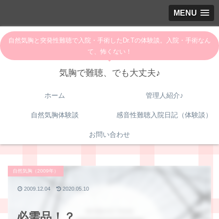
MENU
自然気胸と突発性難聴で入院・手術したDr.Tの体験談。入院・手術なん
て、怖くない！
気胸で難聴、でも大丈夫♪
ホーム
管理人紹介♪
自然気胸体験談
感音性難聴入院日記（体験談）
お問い合わせ
自然気胸（2009年）
2009.12.04
2020.05.10
必需品！？