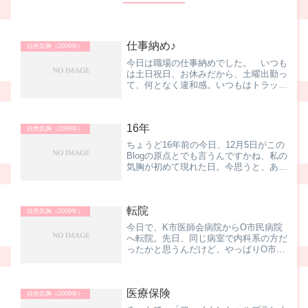
仕事納め♪
自然気胸（2009年）
今日は職場の仕事納めでした。 いつも
は土日祝日、お休みだから、土曜出勤っ
て、何となく違和感。いつもはトラック
がビュンビュン走っている国道も、今日
はそれほどでもないし。 年末の最終
日、やることって言ったら、もちろん大
16年
掃除。 多少の力仕事もでき...
自然気胸（2009年）
ちょうど16年前の今日、12月5日がこの
Blogの原点とでも言うんですかね、私の
気胸が初めて現れた日。今思うと、あ
ー、あの時に肺が潰れたんだー と言う
一瞬があった。校医さんに駆け込んで、
紹介状を貰って日赤系の病院にタクシー
転院
で移動して即日入院...
自然気胸（2009年）
今日で、K市医師会病院からO市民病院
へ転院。先日、同じ病室で内科系の方だ
ったかと思うんだけど、やっぱりO市民
病院へ移られた方がいて、その方は、市
民病院のレスキュー隊の方が迎えに着
て、救急車で移動されたんですよね。ひ
医療保険
ょっとして、自分も救急車に...
自然気胸（2009年）