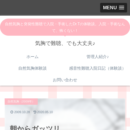
MENU
自然気胸と突発性難聴で入院・手術したDr.Tの体験談。入院・手術なん
て、怖くない！
気胸で難聴、でも大丈夫♪
ホーム
管理人紹介♪
自然気胸体験談
感音性難聴入院日記（体験談）
お問い合わせ
自然気胸（2009年）
2009.10.28
2020.05.10
朝からガッツリ