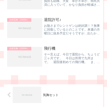
負担も結構、大変 幸か不幸か、県民共
済に入っていて、かなり負担が軽減され
ました。 おまけに今回は、10月末に
最初の入院、退院したと思ったら半月で
再発．．．。 共済、特に医療特約とか
退院許可♪
は入っていないので、入院...
自然気胸（2009年）
お陰さまでレントゲンは絶好調！？無事
に回復しているとのことです。来週の月
曜日に抜糸予定だそうですが...出たかっ
たら、それより前に出ても良いよとの嬉
しい一言が主治医の先生からありまし
た。明日付けで、 退 院 し ま す ！ま、
飛行機
最後の最後まで...
自然気胸（2009年）
そー言えば、今日で退院から、ちょうど
三ヶ月です。 今日は所用で九州ま
で。 退院後初めての飛行機。 ま、大
丈夫やんね、きっと
気胸セット