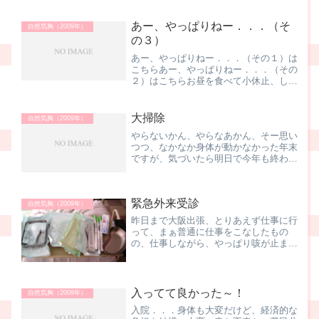
あー、やっぱりねー．．．（そ
自然気胸（2009年）
の３）
あー、やっぱりねー．．．（その１）は
こちらあー、やっぱりねー．．．（その
２）はこちらお昼を食べて小休止、しば
らくするとTH先生が看護師さんを引き
連れて来室されました。「じゃ、Tさ
ん、管入れますねー」の一声。処置室で
大掃除
自然気胸（2009年）
やるのかと思いきや、病室で...
やらないかん、やらなあかん、そー思い
つつ、なかなか身体が動かなかった年末
ですが、気づいたら明日で今年も終わり
早いものですねー、時の流れは。 普
段、それほど意識していませんけど、よ
く見ると、ガラス窓、汚れていること
緊急外来受診
ようやく窓ふき、お風呂掃除...
自然気胸（2009年）
昨日まで大阪出張、とりあえず仕事に行
って、まぁ普通に仕事をこなしたもの
の、仕事しながら、やっぱり咳が止まら
ない．．．帰宅して、夕食を取って横に
なるも、どーにもこーにも、咳が止まら
なくて、嫁ハンに車で医師会病院に連れ
て行ってもらいました。入口...
入ってて良かった～！
自然気胸（2009年）
入院．．．身体も大変だけど、経済的な