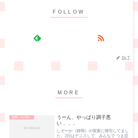
Dr.T
うーん、やっぱり調子悪
気胸（その後）
い．．．
しぞーか（静岡）の実家に帰宅してまし
た。2日はテニスして、みんなで つま恋