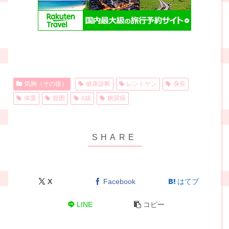
気胸（その後）
健康診断
レントゲン
身長
体重
腹囲
X線
糖尿病
X
Facebook
はてブ
LINE
コピー