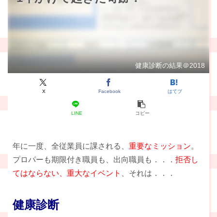
健康診断の結果＠2018
X
Facebook
はてブ
LINE
コピー
年に一度、全従業員に課される、
重要なミッション
。
プロパーも期限付き職員も、出向職員も．．．
拒否し
てはならない、重大なイベント
、それは．．．
健康診断