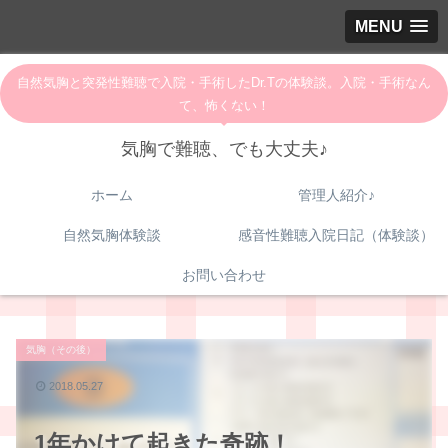
MENU
自然気胸と突発性難聴で入院・手術したDr.Tの体験談。入院・手術なん
て、怖くない！
気胸で難聴、でも大丈夫♪
ホーム
管理人紹介♪
自然気胸体験談
感音性難聴入院日記（体験談）
お問い合わせ
気胸（その後）
2018.05.27
1年かけて起きた奇跡！