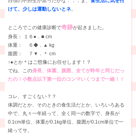
日頃の不摂生が祟ったかな．．．ま、
食生活に気を付
けて、少しは運動しないとネ
。
奇跡
ところでこの健康診断で
が起きました。
身長： １６●．■ cm
体重： ６◆．▲ kg
腹囲： ７▼．＊ cm
↑●とか＊はご想像にお任せします！？
でね、この
身長、体重、腹囲、全てが昨年と同じだっ
たの！小数点以下第一位のコンマいくつまで一緒！！
コレ、すごくない？？
体調だとか、そのときの食生活だとか、いろいろある
中で、丸々一年経って、全く同一の数字で、身長が
0.1cm単位、体重が0.1kg単位、腹囲が0.1cm単位で一
緒ってサ。