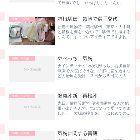
で外食♪でも、やっぱり、な～んか、
変。咳が止まらないし、なんだか右胸が
引っ張られる感じがする．．．。 実に
似てるな、気胸になったときと。身体が
箱根駅伝：気胸で選手交代
気胸（その後）
重いとか、食欲がないと...
新春の風物詩、箱根駅伝。東京・大手町
と箱根を襷をつないで、駅伝で往復する
なんて、すっごいアイディアですよね。
箱根駅伝のニュースを見ていてビック
リ。【箱根駅伝】青学大、１区登録の村
井、気胸でメンバー外れる 神野は予定
通り５区青山学院大学で１区...
やべっち、気胸
気胸（その後）
ナインティナインの矢部っち、右肺自然
気胸で入院だそうな。「肺に管を通すな
どの治療を受け、３日から５日間の入院
が必要．．．」とのことなので、今、ト
ロッカー挿入状態ってことですかね。い
やぁ、気胸の文字は他人事とは思えない
健康診断・再検診
のでねー、反応しちゃいま...
気胸（その後）
先日、健康診断で 便潜血陽性 なんて結
果が出たもんで、気になって受けてきま
した。 大腸の検査を。 はじめてのこ
とだったのですが、まぁ、ナンと言う
か、モゾモゾ～、うぉー、って感じ。
あ、ワカランですね。 病院には朝9時
気胸に関する書籍
に来るよう、言われました。...
気胸（その後）