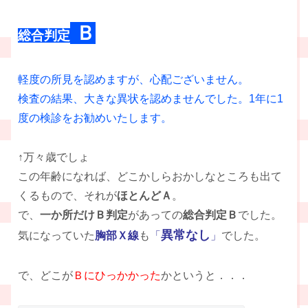
Ｂ
総合判定
軽度の所見を認めますが、心配ございません。
検査の結果、大きな異状を認めませんでした。1年に1
度の検診をお勧めいたします。
↑万々歳でしょ
この年齢になれば、どこかしらおかしなところも出て
くるもので、それが
ほとんどＡ
。
で、
一か所だけＢ判定
があっての
総合判定Ｂ
でした。
異常なし
気になっていた
胸部Ｘ線
も
「
」
でした。
で、どこが
Ｂにひっかかった
かというと．．．