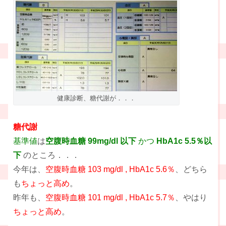
健康診断、糖代謝が．．．
糖代謝
基準値
は
空腹時血糖 99mg/dl 以下
かつ
HbA1c 5.5％以
下
のところ．．．
今年は、
空腹時血糖 103 mg/dl , HbA1c 5.6％
、どちら
も
ちょっと高め
。
昨年も、
空腹時血糖 101 mg/dl , HbA1c 5.7％
、やはり
ちょっと高め
。