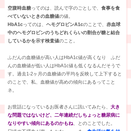
空腹時血糖
ってのは、読んで字のごとしで、
食事を食
べていないときの血糖値
の値。
HbA1c
ってのは、
ヘモグロビンA1c
のことで、
赤血球
中のヘモグロビンのうちどれくらいの割合が糖と結合
しているかを示す検査値
のこと。
ふだんの血糖値が高い人はHbA1c値が高くなり ふだ
んの血糖値が低い人はHbA1c値も低くなるんだそうで
す。過去1-2ヶ月の血糖値の平均を反映して上下すると
のことで、私、血糖値が高めの傾向にあるってこと
ネ。
お世話になっているお医者さんに訊いてみたら、
大き
な問題ではないけど、二年連続だしちょっと糖尿病に
なりやすい傾向にあるのかもね
、とのことでした。