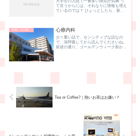
大学生の入院で一番多い病気が気胸 っ
て言うからには、それなりに情報も増え
ているのでは？ ひょっとしたら、新し
い本でも出ているかなーって思って、
Amazonで調べてみました。
心療内科
気胸（その後）
少々重い話で、センシティブな話なの
で、深呼吸してから読んでくださいね。
前述の通り、ゴールデンウィーク前から
咳が止まらず、ずっと 通院していた
私。近所の町医者さん、そしてR病院さ
んに二ヶ月半ほど通っていました。二ヶ
月半の間、なにをしていたか...
Tea or Coffee?｜熱いお茶はお嫌い？