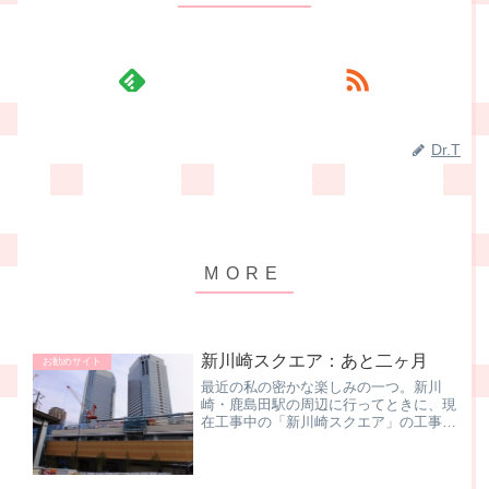
Dr.T
新川崎スクエア：あと二ヶ月
お勧めサイト
最近の私の密かな楽しみの一つ。新川
崎・鹿島田駅の周辺に行ってときに、現
在工事中の「新川崎スクエア」の工事現
場を見ること。新川崎に自転車で行った
ので、まずは商業施設、正に新川崎スク
エアとなる部分をパシャリ！・りそな銀