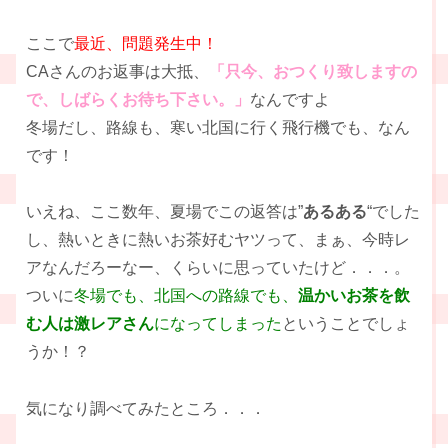
ここで
最近、問題発生中！
CAさんのお返事は大抵、
「只今、おつくり致しますの
で、しばらくお待ち下さい。」
なんですよ
冬場だし、路線も、寒い北国に行く飛行機でも、なん
です！
いえね、ここ数年、夏場でこの返答は”
あるある
“でした
し、熱いときに熱いお茶好むヤツって、まぁ、今時レ
アなんだろーなー、くらいに思っていたけど．．．。
ついに
冬場でも、北国への路線でも、
温かいお茶を飲
む人は激レアさん
になってしまった
ということでしょ
うか！？
気になり調べてみたところ．．．