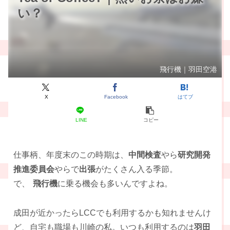
い？
飛行機｜羽田空港
X
Facebook
はてブ
LINE
コピー
仕事柄、年度末のこの時期は、
中間検査
やら
研究開発
推進委員会
やらで
出張
がたくさん入る季節。
で、
飛行機
に乗る機会も多いんですよね。
成田が近かったらLCCでも利用するかも知れませんけ
ど、自宅も職場も川崎の私。いつも利用するのは
羽田