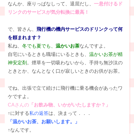
なんか、座りっぱなしって、退屈だし、
一息付けるド
リンクのサービスが気分転換に最高！
で、皆さん、
飛行機の機内サービスのドリンクって何
を頼まれます？
私ね、
冬でも夏でも、
温かいお茶
なんですよ。
自宅にいるときも職場にいるときも、
温かいお茶が精
神安定剤
。煙草を一切吸わないから、手持ち無沙汰の
ときとか、なんとなく口が寂しいときのお供がお茶。
でね、出張で立て続けに飛行機に乗る機会があったワ
ケですよ。
CAさんの
「お飲み物、いかがいたしますか？」
↑に対する
私の返答
は、決まって．．．
「温かいお茶、お願いします。」
↑なんです。