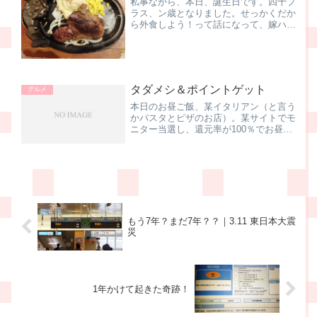
私事ながら、本日、誕生日です。四十プ
ラス、ン歳となりました。せっかくだか
ら外食しよう！って話になって、嫁ハン
と二人で出かけた先はブロンコビリー。
以前、名古屋に住んでいたとき．．．カ
レコレ十数年前に行きましたが、このと
きはまぁ、普通のファミリ...
タダメシ＆ポイントゲット
グルメ
本日のお昼ご飯、某イタリアン（と言う
かパスタとピザのお店）。某サイトでモ
ニター当選し、還元率が100％でお昼を
食べられることになりました。つまり、
実質タダメシゴメンナサイ。最近、ブロ
グのアクセス数が上がってきたので、こ
れ以上、モニターに関す...
もう7年？まだ7年？？｜3.11 東日本大震
災
1年かけて起きた奇跡！