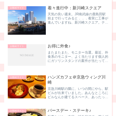
行 ・スーパー「マルエツ新...
着々進行中：新川崎スクエア
お勧めサイト
天気の良い週末。JR南武線の鹿島田駅
前まで行ってみると．．．着実に工事が
進んでいますね、新川崎スクエア。テナ
ントに関する新しい看板も出てました。
新聞に新川崎スクエアに入居予定の各テ
ナントの求人広告が入るようになってき
ました。新川崎スクエアの...
お得に外食♪
お勧めサイト
またまたまた、モニター当選。最近、外
食系のモニター、よく当たります個人的
にガソリンスタンドの案件が当たって欲
しく、多くの案件で申し込みはしている
のですが、こちらはここ数ヶ月、ぜ～ん
ぜん当たりませんで、本日の夕食は焼き
ハンズカフェ＠京急ウィング川
鳥メイン。アルコール飲料...
お勧めサイト
崎
京急川崎駅の隣に、いつの間にやら、駅
ビルが出来ていました。あんなところに
ビルなんか建てるスペース、あったっ
け？？そう思っていたら、どうやら大師
線の上に人工地盤を設置して、そこに建
てたようです。12階建ての複合施設
バースデー・ステーキ♪
お勧めサイト
で、その名は「ウィング川崎」...