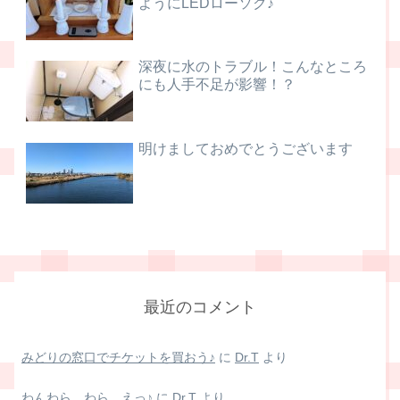
ようにLEDローソク♪
深夜に水のトラブル！こんなところ
にも人手不足が影響！？
明けましておめでとうございます
最近のコメント
みどりの窓口でチケットを買おう♪
に
Dr.T
より
わんわら、わら、えっ♪
に
Dr.T
より