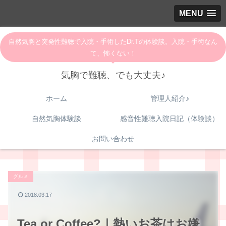
MENU
自然気胸と突発性難聴で入院・手術したDr.Tの体験談。入院・手術なん
て、怖くない！
気胸で難聴、でも大丈夫♪
ホーム
管理人紹介♪
自然気胸体験談
感音性難聴入院日記（体験談）
お問い合わせ
グルメ
2018.03.17
Tea or Coffee?｜熱いお茶はお嫌