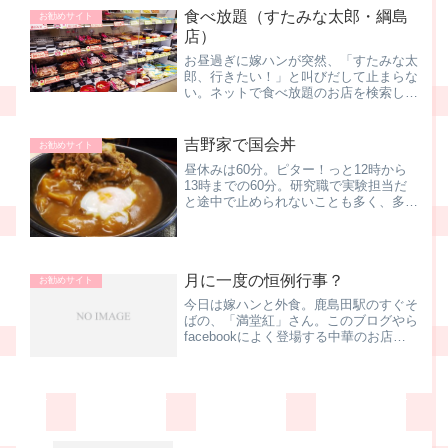
ントを使って1ポイントからでも募金が
食べ放題（すたみな太郎・綱島
できます。各種ポイ...
お勧めサイト
店）
お昼過ぎに嫁ハンが突然、「すたみな太
郎、行きたい！」と叫びだして止まらな
い。ネットで食べ放題のお店を検索して
いて、比較的近い、綱島のお店を見つけ
たようです。もちろん私の心境は 食べ
放題、いーねー！ と言うことで、急
吉野家で国会丼
お勧めサイト
遽、訪問決定。あー、お昼の...
昼休みは60分。ピター！っと12時から
13時までの60分。研究職で実験担当だ
と途中で止められないことも多く、多少
の前後が許されていたんですよね。例え
ば11:30～12:30だったり、13:00～14:00
だったりするワケ。同じ60分でも、少...
月に一度の恒例行事？
お勧めサイト
今日は嫁ハンと外食。鹿島田駅のすぐそ
ばの、「満堂紅」さん。このブログやら
facebookによく登場する中華のお店
ね。このお店の良いところは、なんと言
っても、ぐるなびポイントが使えるこ
と。ぶっちゃけた話が、このお店で全額
を自己負担で払ったこと...