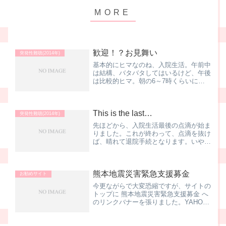
歓迎！？お見舞い
突発性難聴(2014年)
基本的にヒマなのね、入院生活。午前中
は結構、バタバタしてはいるけど、午後
は比較的ヒマ。朝の6～7時くらいに起
床（特に何時って決まっている訳ではな
いみたい）。8時に朝食。その後に先生
の問診やら点滴やら、やっていると、ア
This is the last…
ッと言う間に時間が過ぎて...
突発性難聴(2014年)
先ほどから、入院生活最後の点滴が始ま
りました。これが終わって、点滴を抜け
ば、晴れて退院手続となります。いや
ぁ、長かった。8泊9日の合宿生活本日
で終了．．．だよね？ 大丈夫だよ
ね？？（自問自答中）次の書き込みは帰
熊本地震災害緊急支援募金
宅して自宅からになると思います...
お勧めサイト
今更ながらで大変恐縮ですが、サイトの
トップに 熊本地震災害緊急支援募金 へ
のリンクバナーを張りました。YAHOO!
のネット募金のページに飛びます。クレ
ジットカードで募金ができます。Ｔポイ