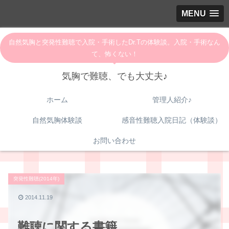
MENU
自然気胸と突発性難聴で入院・手術したDr.Tの体験談。入院・手術なん
て、怖くない！
気胸で難聴、でも大丈夫♪
ホーム
管理人紹介♪
自然気胸体験談
感音性難聴入院日記（体験談）
お問い合わせ
突発性難聴(2014年)
2014.11.19
難聴に関する書籍