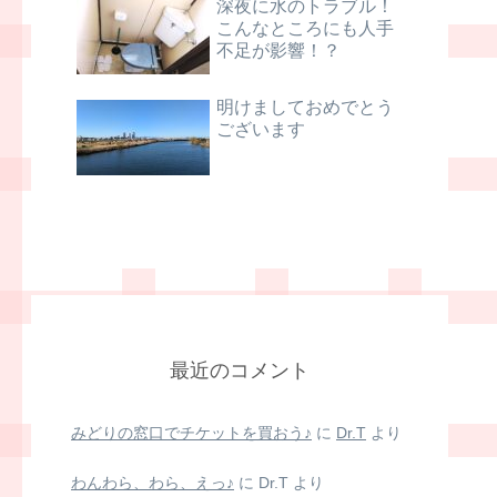
深夜に水のトラブル！
こんなところにも人手
不足が影響！？
明けましておめでとう
ございます
最近のコメント
みどりの窓口でチケットを買おう♪
に
Dr.T
より
わんわら、わら、えっ♪
に
Dr.T
より