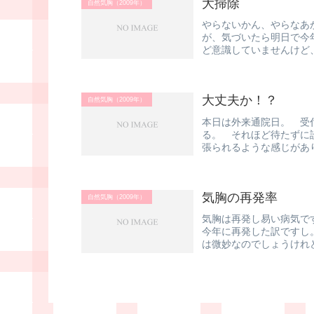
大掃除
自然気胸（2009年）
やらないかん、やらなあ
が、気づいたら明日で今
ど意識していませんけど
き、お風呂掃除...
大丈夫か！？
自然気胸（2009年）
本日は外来通院日。 受
る。 それほど待たずに
張られるような感じがあ
ー。ま、念のため...
気胸の再発率
自然気胸（2009年）
気胸は再発し易い病気で
今年に再発した訳ですし
は微妙なのでしょうけれ
わりに入...