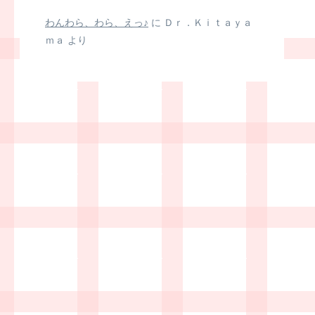
わんわら、わら、えっ♪
に
Ｄｒ．Ｋｉｔａｙａ
ｍａ
より