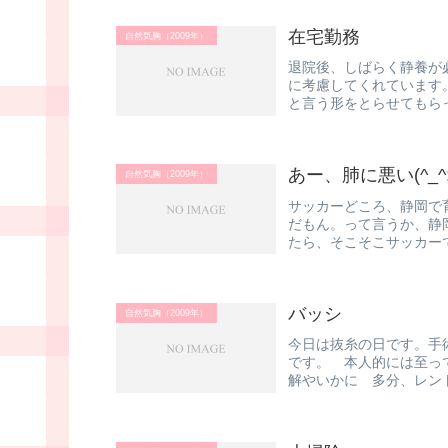
在宅勤務
自然気胸（2009年）
退院後、しばらく静養が
に考慮してくれています
と言う形をとらせてもら
ピリ緊張。...
あー、肺に悪い(^_^;
自然気胸（2009年）
サッカーどころ、静岡で
だもん。って言うか、静
たら、そこそこサッカー
均からすると...
バッシ
自然気胸（2009年）
今日は抜糸の日です。手
です。 本人的には至っ
解やいかに 多分、レン
市民病院ま...