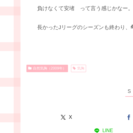
負けなくて安堵 って言う感じかなー。
長かったJリーグのシーズンも終わり、
自然気胸（2009年）
気胸
X
LINE