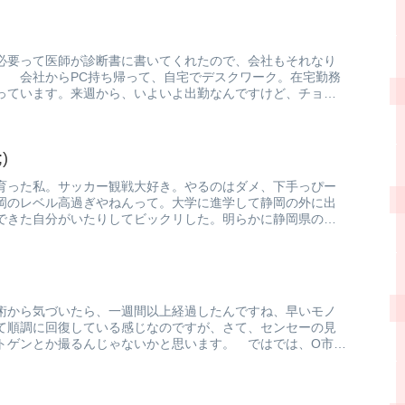
必要って医師が診断書に書いてくれたので、会社もそれなり
。 会社からPC持ち帰って、自宅でデスクワーク。在宅勤務
っています。来週から、いよいよ出勤なんですけど、チョッ
)
育った私。サッカー観戦大好き。やるのはダメ、下手っぴー
岡のレベル高過ぎやねんって。大学に進学して静岡の外に出
できた自分がいたりしてビックリした。明らかに静岡県の平
術から気づいたら、一週間以上経過したんですね、早いモノ
て順調に回復している感じなのですが、さて、センセーの見
トゲンとか撮るんじゃないかと思います。 ではでは、O市の