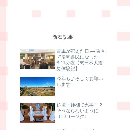
新着記事
電車が消えた日 ― 東京
で帰宅難民になった
3.11の夜【東日本大震
災体験記】
今年もよろしくお願い
します
仏壇・神棚で火事！？
そうならないように
LEDローソク♪