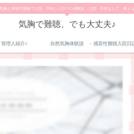
気胸と突発性難聴で入院・手術したDr.Tの体験談。入院・手術なんて、怖く
気胸で難聴、でも大丈夫♪
管理人紹介♪
自然気胸体験談