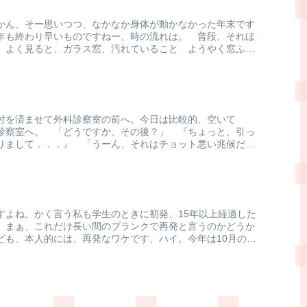
かん、そー思いつつ、なかなか身体が動かなかった年末です
年も終わり早いものですねー、時の流れは。 普段、それほ
、よく見ると、ガラス窓、汚れていること ようやく窓ふ
付を済ませて外科診察室の前へ。今日は比較的、空いて
診察室へ。 「どうですか、その後？」 『ちょっと、引っ
りまして．．．』 「うーん、それはチョット悪い兆候だね
すよね。かく言う私も学生のときに初発、15年以上経過した
。まぁ、これだけ長い間のブランクで再発と言うのかどうか
ども、本人的には、再発なワケです、ハイ。今年は10月の終