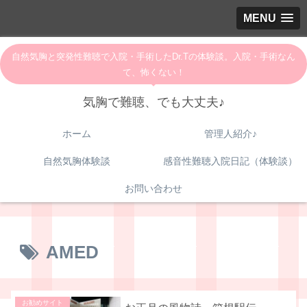
MENU
自然気胸と突発性難聴で入院・手術したDr.Tの体験談。入院・手術なん
て、怖くない！
気胸で難聴、でも大丈夫♪
ホーム
管理人紹介♪
自然気胸体験談
感音性難聴入院日記（体験談）
お問い合わせ
AMED
お勧めサイト