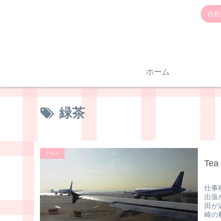
自然
ホーム
緑茶
グルメ
Te
仕事
出張
田が
崎の