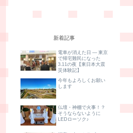
新着記事
電車が消えた日 ― 東京
で帰宅難民になった
3.11の夜【東日本大震
災体験記】
今年もよろしくお願い
します
仏壇・神棚で火事！？
そうならないように
LEDローソク♪