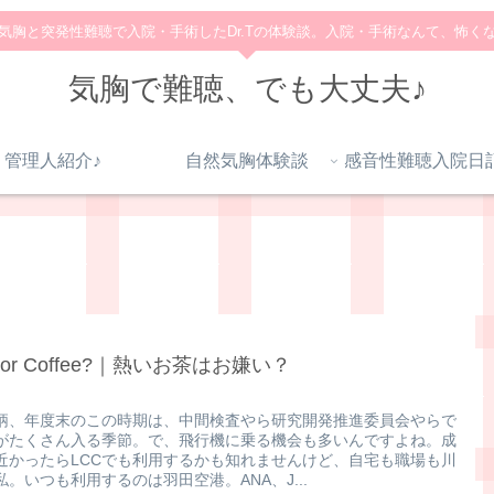
気胸と突発性難聴で入院・手術したDr.Tの体験談。入院・手術なんて、怖く
気胸で難聴、でも大丈夫♪
管理人紹介♪
自然気胸体験談
a or Coffee?｜熱いお茶はお嫌い？
柄、年度末のこの時期は、中間検査やら研究開発推進委員会やらで
がたくさん入る季節。で、飛行機に乗る機会も多いんですよね。成
近かったらLCCでも利用するかも知れませんけど、自宅も職場も川
私。いつも利用するのは羽田空港。ANA、J...