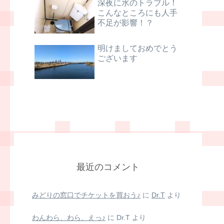
深夜に水のトラブル！
こんなところにも人手
不足が影響！？
明けましておめでとう
ございます
最近のコメント
みどりの窓口でチケットを買おう♪
に
Dr.T
より
わんわら、わら、えっ♪
に
Dr.T
より