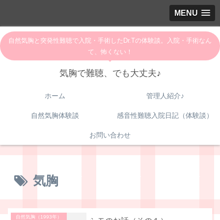
MENU
自然気胸と突発性難聴で入院・手術したDr.Tの体験談。入院・手術なん
て、怖くない！
気胸で難聴、でも大丈夫♪
ホーム
管理人紹介♪
自然気胸体験談
感音性難聴入院日記（体験談）
お問い合わせ
気胸
自然気胸（1993年）