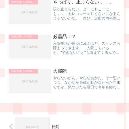
やっぱり、止まらない．．．
ったんですね。今年は全...
自然気胸（2009年）
咳が止まらない、どーにもこーに
も．．．カレコレ一ヶ月くらいになるん
じゃないかな。 再び、近所の内科医
へ。 「長いですねー、咳止めの薬、変
えてみましょうかね。」 と、再び、咳
止めの処方。 相変わらず、ゴホゴホの
必需品！？
ゲホゲホ。でも、熱や頭痛はナシ。...
自然気胸（2009年）
入院生活が長期に及ぶほど、ストレスも
貯まってきます。 入院している
と、"できないこと"も増えてくるんです
よね。実際問題、私も半月くらいシャワ
ーができなかった ワケで。 あと
は、手術をした直後、寝た状態だと水を
大掃除
飲むのも一苦労。 そんな時に役...
自然気胸（2009年）
やらないかん、やらなあかん、そー思い
つつ、なかなか身体が動かなかった年末
ですが、気づいたら明日で今年も終わり
早いものですねー、時の流れは。 普
段、それほど意識していませんけど、よ
く見ると、ガラス窓、汚れていること
ようやく窓ふき、お風呂掃除...
転院