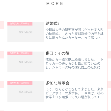
結婚式♪
自然気胸（2009年）
今日は大学の研究室が同じだった友人R
の結婚式。 きっと新郎新婦で内容を練
りに練ったんだろーなー、って感じた、
オリジナリティ溢れる挙式でした。新郎
新婦のご両親もお酒の勢いもあって非常
に明るい雰囲気で、とっても素晴らしい
傷口：その後
式でした。 久しぶりにあ...
自然気胸（2009年）
抜糸から一週間以上経過しました。 ト
ロッカーの跡から少し血が出ていたの
と、シャワーの時の濡れ防止のために絆
創膏を貼っていたのですが、だいぶ傷も
治まってきたので、昨日、寝る前に剥が
して、晴れてナニも無い状態となりまし
多忙な展示会
た。 別に絆創膏くらい、付...
自然気胸（2009年）
ふぅ、なんとかこなして来ました、東京
ビッグサイトの展示会。 今回は、社の
営業主任が頑張って良い場所取ってくれ
たんですよね。 その効果、絶大！ 人
が来るワ、来るワ。 昨年、ブースで名
刺交換した方、3日間で300人くらいだ