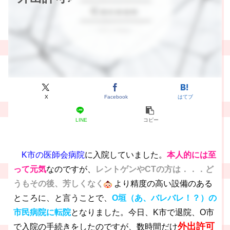
X
Facebook
はてブ
LINE
コピー
K市の医師会病院
に入院していました。
本人的には至
って元気
なのですが、
レントゲンやCTの方は．．．ど
うもその後、芳しくなく
より精度の高い設備のある
ところに、と言うことで、
O垣（あ、バレバレ！？）の
市民病院に転院
となりました。今日、K市で退院、O市
外出許可
で入院の手続きをしたのですが、数時間だけ