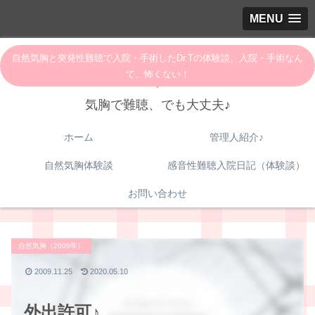
MENU
自然気胸と突発性難聴で入院・手術したDr.Tの体験談。入院・手術なん
て、怖くない！
気胸で難聴、でも大丈夫♪
ホーム
管理人紹介♪
自然気胸体験談
感音性難聴入院日記（体験談）
お問い合わせ
自然気胸（2009年）
2009.11.25
2020.05.10
外出許可♪