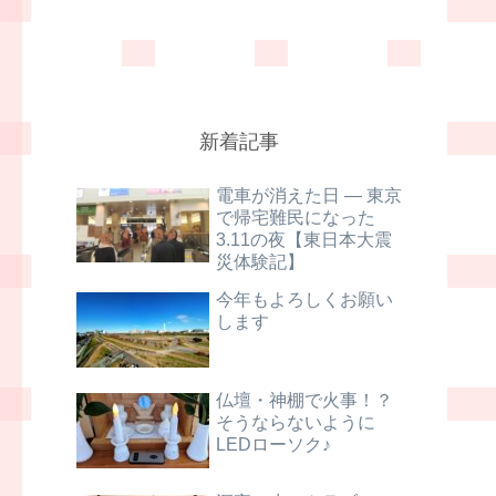
新着記事
電車が消えた日 ― 東京
で帰宅難民になった
3.11の夜【東日本大震
災体験記】
今年もよろしくお願い
します
仏壇・神棚で火事！？
そうならないように
LEDローソク♪