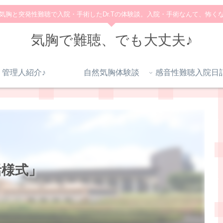
気胸と突発性難聴で入院・手術したDr.Tの体験談。入院・手術なんて、怖く
気胸で難聴、でも大丈夫♪
管理人紹介♪
自然気胸体験談
活様式」