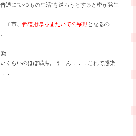
普通に”いつもの生活”を送ろうとすると密が発生
八王子市、
都道府県をまたいでの移動
となるの
ン。
出勤。
ないくらいのほぼ満席。うーん．．．これで感染
．．．