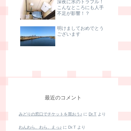
深夜に水のトラブル！
こんなところにも人手
不足が影響！？
明けましておめでとう
ございます
最近のコメント
みどりの窓口でチケットを買おう♪
に
Dr.T
より
わんわら、わら、えっ♪
に
Dr.T
より