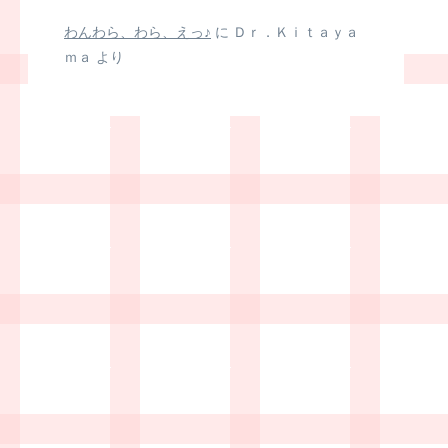
わんわら、わら、えっ♪
に
Ｄｒ．Ｋｉｔａｙａ
ｍａ
より