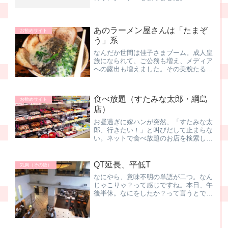
のネット募金のページに飛びます。クレ
ジットカードで募金ができます。Ｔポイ
ントを使って1ポイントからでも募金が
あのラーメン屋さんは「たまぞ
できます。各種ポイ...
お勧めサイト
う」系
なんだか世間は佳子さまブーム。成人皇
族になられて、ご公務も増え、メディア
への露出も増えました。その美貌たる
や、正にプリンセス！！ファッションセ
ンスも素敵なんですよね、自然なのに素
敵に着こなしていらっしゃる。うらやま
食べ放題（すたみな太郎・綱島
お勧めサイト
しい限りです。そんな佳子様...
店）
お昼過ぎに嫁ハンが突然、「すたみな太
郎、行きたい！」と叫びだして止まらな
い。ネットで食べ放題のお店を検索して
いて、比較的近い、綱島のお店を見つけ
たようです。もちろん私の心境は 食べ
放題、いーねー！ と言うことで、急
QT延長、平低T
気胸（その後）
遽、訪問決定。あー、お昼の...
なにやら、意味不明の単語が二つ。なん
じゃこりゃ？って感じですね。本日、午
後半休。なにをしたか？って言うとです
ね、 通院。健康診断の心電図でひっか
かり、精密検査が必要です、なんてコメ
ントが付いてしまった私です その心電
図のコメントってのが、...