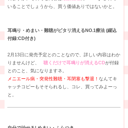
いることでしょうから、買う価値ありではないかと。
耳鳴り・めまい・難聴がピタリ消えるNO.1療法 (綴込
付録:CD付き)
2月13日に発売予定とのことなので、詳しい内容はわか
りませんけど、
聴くだけで耳鳴りが消えるCD
が付録
とのこと、気になりますネ。
メニエール病・突発性難聴・耳閉塞も撃退！
なんてキ
ャッチコピーもそそられるし、コレ、買ってみよーっ
と。
自分で治せる! めまい・ふらつき