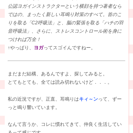
公認ヨガインストラクターという横顔を持つ著者なら
ではの、まったく新しい耳鳴り対策のすべて。首のこ
りを取る「C2呼吸法」と、脳の緊張を取る「ハチの羽
音呼吸法」、さらに、ストレスコントロール術を身に
つければ万全！
↑やっぱり、
ヨガ
ってスゴイんですねー。
まだまだ結構、あるんですよ、探してみると。
とてもとても、全ては読み切れないけど．．．。
私の近況ですが、正直、耳鳴りは
キィ～ン
って、ずー
っと鳴り響いています。
なんて言うか、コレに慣れてきて、仲良く生活してい
るって感じです。