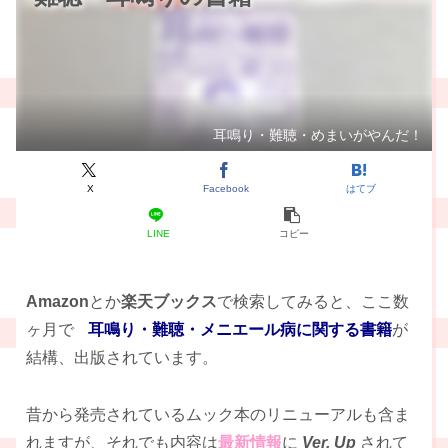
耳鳴り・難聴・めまいがやんだ！
X
Facebook
はてブ
LINE
コピー
Amazon
とか
楽天ブックス
で検索してみると、ここ数
ヶ月で
耳鳴り・難聴・メニエール病に関する書籍
が
結構、出版されています。
昔から発売されているムック本のリニューアルも含ま
れますが、それでも内容は
最新情報
に
Ver. Up
されて