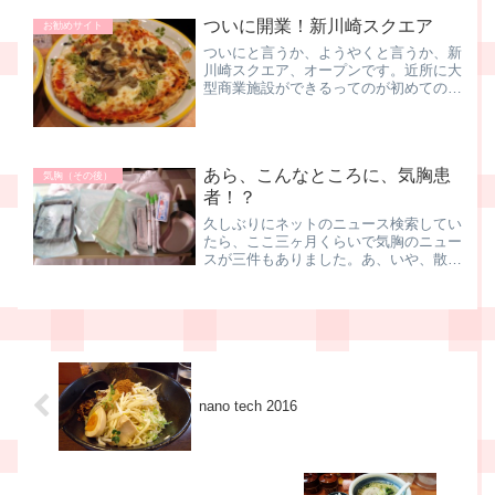
ついに開業！新川崎スクエア
お勧めサイト
ついにと言うか、ようやくと言うか、新
川崎スクエア、オープンです。近所に大
型商業施設ができるってのが初めてのこ
となので、なんだかワクワク・ドキドキ
大型って言っても、身の丈って言うか、
モールと言うほどでもないかなーって言
うくらいの中型！？商業施...
あら、こんなところに、気胸患
気胸（その後）
者！？
久しぶりにネットのニュース検索してい
たら、ここ三ヶ月くらいで気胸のニュー
スが三件もありました。あ、いや、散見
されました．．．うへ、くだらない
ネ 競歩銅メダル・谷井孝行が語る「リ
オ五輪への4年計画は順調」競歩の谷井
孝行選手（自衛隊）の話。３度...
nano tech 2016