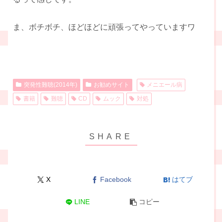
ま、ボチボチ、ほどほどに頑張ってやっていますワ
突発性難聴(2014年)
お勧めサイト
メニエール病
書籍
難聴
CD
ムック
対処
X
Facebook
はてブ
LINE
コピー