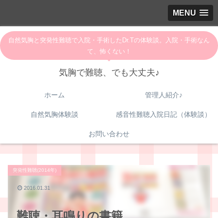
MENU
自然気胸と突発性難聴で入院・手術したDr.Tの体験談。入院・手術なん
て、怖くない！
気胸で難聴、でも大丈夫♪
ホーム
管理人紹介♪
自然気胸体験談
感音性難聴入院日記（体験談）
お問い合わせ
突発性難聴(2014年)
2016.01.31
難聴・耳鳴りの書籍