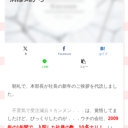
X
Facebook
はてブ
LINE
コピー
朝礼で、本部長が社長の新年のご挨拶を代読しまし
た。
不景気で受注減云々カンヌン．．．
は、覚悟してま
したけど、びっくりしたのが．．．ウチの会社、
2009
10名
年の1年間で、入院した社員の数、
ナリ！
い