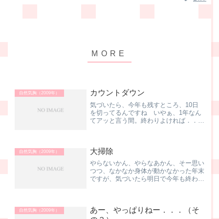
カウントダウン
自然気胸（2009年）
気づいたら、今年も残すところ、10日
を切ってるんですね いやぁ、1年なん
てアッと言う間。終わりよければ．．．
なんて言いますけど、今年は後半まさか
の気胸だしなー。 会社の景気は、昨年
のリーマンショック以降、見事にどん
大掃除
底、夏場には立て続けに冷蔵...
自然気胸（2009年）
やらないかん、やらなあかん、そー思い
つつ、なかなか身体が動かなかった年末
ですが、気づいたら明日で今年も終わり
早いものですねー、時の流れは。 普
段、それほど意識していませんけど、よ
く見ると、ガラス窓、汚れていること
あー、やっぱりねー．．．（そ
ようやく窓ふき、お風呂掃除...
自然気胸（2009年）