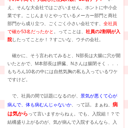
え、そんな大会社ではございません、ホントに中小企
業です。こじんまりとやっているメーカー部門と商社
部門から成り立つ、ごくごく小さい会社です、
全社員
で確か53名だったかと
。ってことは、
社員の2割弱が入
院
したってことか！？すごいな、ウチの会社。
確かに、そう言われてみると、N部長は大腸に穴が開
いたとかで、M本部長は膵臓、Nさんは腸閉そく．．．
もちろん10名の中には自然気胸の私も入っているワケ
ですけど。
で、社員の間で話題になるのが、
景気が悪くて心が
病
病んで、体も病むんじゃないか
、って話。まぁね、
は気から
って言いますからねぇ。でも、入院組！？で
結構盛り上がるのが、気が病んで入院するんなら、入