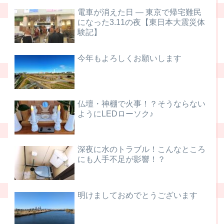
電車が消えた日 ― 東京で帰宅難民
になった3.11の夜【東日本大震災体
験記】
今年もよろしくお願いします
仏壇・神棚で火事！？そうならない
ようにLEDローソク♪
深夜に水のトラブル！こんなところ
にも人手不足が影響！？
明けましておめでとうございます