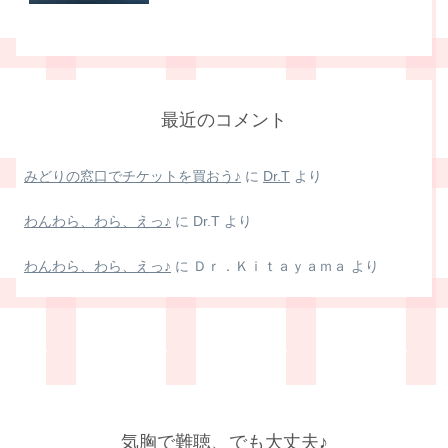
最近のコメント
みどりの窓口でチケットを買おう♪
に
Dr.T
より
わんわら、わら、えっ♪
に
Dr.T
より
わんわら、わら、えっ♪
に
Ｄｒ．Ｋｉｔａｙａｍａ
より
気胸で難聴、でも大丈夫♪