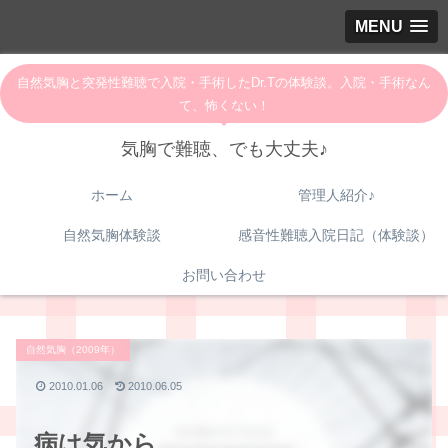
MENU
自然気胸と突発性難聴で入院・手術したDr.Tの体験談。入院・手術なん
て、怖くない！
気胸で難聴、でも大丈夫♪
ホーム
管理人紹介♪
自然気胸体験談
感音性難聴入院日記（体験談）
お問い合わせ
自然気胸（2009年）
2010.01.06
2010.06.05
病は気から