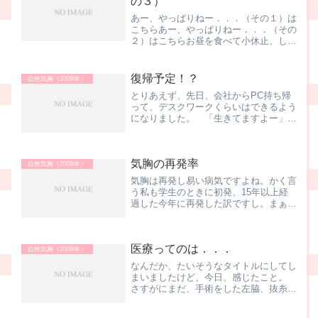
の３）
あー、やっぱりねー．．．（その１）は
こちらあー、やっぱりねー．．．（その
２）はこちらお昼を食べて小休止、しば
らくするとTH先生が看護師さんを引き
連れて来室されました。「じゃ、Tさ
ん、管入れますねー」の一声。処置室で
復帰予定！？
自然気胸（2009年）
やるのかと思いきや、病室で...
とりあえず、先日、会社からPC持ち帰
って、デスクワークくらいはできるよう
になりました。 「生きてますよー」と
伝えたく、くだらない用件でメールした
りなんかもして 今日はちょっと用事が
あって、久しぶりに電車に乗りました。
気胸の再発率
いやぁ、電車に乗るだけで...
自然気胸（2009年）
気胸は再発し易い病気ですよね。かく言
う私も学生のときに初発、15年以上経
過した今年に再発した訳ですし。まぁ、
これだけ長い間のブランクで再発と言う
のかどうかは微妙なのでしょうけれど
も、本人的には、再発なワケです、ハ
医療ってのは．．．
イ。今年は10月の終わりに入...
自然気胸（2009年）
なんだか、たいそうなタイトルにしてし
まいましたけど、今日、感じたこと。
さすがにまだ、手術をした左脇、抜糸が
まだだし、手術からそんなに日も経って
いないので、違和感があるけど、通常の