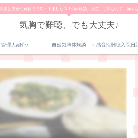
気胸と突発性難聴で入院・手術したDr.Tの体験談。入院・手術なんて、怖く
気胸で難聴、でも大丈夫♪
管理人紹介♪
自然気胸体験談