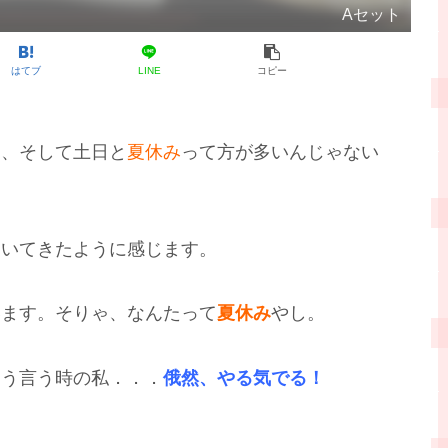
Aセット
はてブ
LINE
コピー
日、そして土日と
夏休み
って方が多いんじゃない
空いてきたように感じます。
います。そりゃ、なんたって
夏休み
やし。
こう言う時の私．．．
俄然、やる気でる！