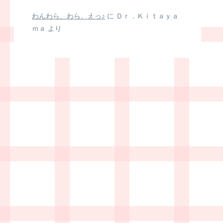
わんわら、わら、えっ♪
に
Ｄｒ．Ｋｉｔａｙａ
ｍａ
より