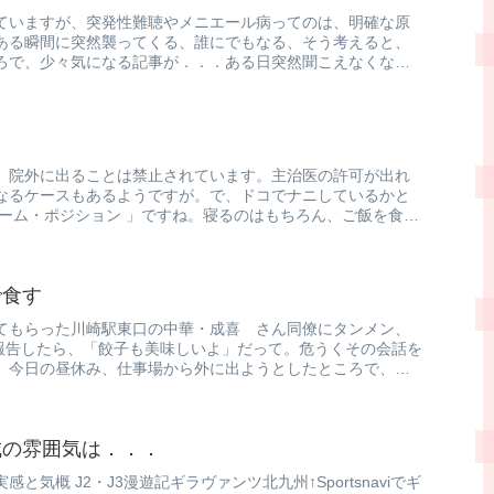
ていますが、突発性難聴やメニエール病ってのは、明確な原
ある瞬間に突然襲ってくる、誰にでもなる、そう考えると、
ろで、少々気になる記事が．．．ある日突然聞こえなくなる!?
？
、院外に出ることは禁止されています。主治医の許可が出れ
なるケースもあるようですが。で、ドコでナニしているかと
ホーム・ポジション 」ですね。寝るのはもちろん、ご飯を食べ
で食す
てもらった川崎駅東口の中華・成喜 さん同僚にタンメン、
て報告したら、「餃子も美味しいよ」だって。危うくその会話を
、今日の昼休み、仕事場から外に出ようとしたところで、そ
城の雰囲気は．．．
と気概 J2・J3漫遊記ギラヴァンツ北九州↑Sportsnaviでギ