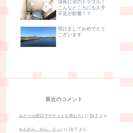
深夜に水のトラブル！
こんなところにも人手
不足が影響！？
明けましておめでとう
ございます
最近のコメント
みどりの窓口でチケットを買おう♪
に
Dr.T
より
わんわら、わら、えっ♪
に
Dr.T
より