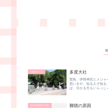
多度大社
お勧めサイト
賢島、伊勢神宮とメジャ
思いきや、知る人ぞ知る
ば、分かる方もいらっし
急な坂道を...
難聴の原因
突発性難聴(2014年)