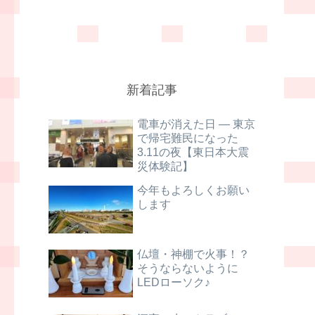
新着記事
電車が消えた日 ― 東京
で帰宅難民になった
3.11の夜【東日本大震
災体験記】
今年もよろしくお願い
します
仏壇・神棚で火事！？
そうならないように
LEDローソク♪