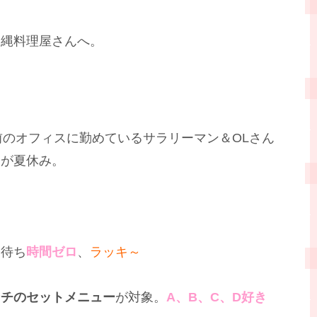
沖縄料理屋さんへ。
前のオフィスに勤めているサラリーマン＆OLさん
すが夏休み。
も待ち
時間ゼロ
、
ラッキ～
ンチのセットメニュー
が対象。
A、B、C、D好き