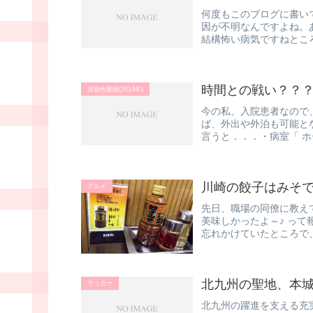
何度もこのブログに書い
因が不明なんですよね。
結構怖い病気ですねとこ
音楽好き...
時間との戦い？？
突発性難聴(2014年)
今の私、入院患者なので
ば、外出や外泊も可能と
言うと．．．・病室「 
るのもこ...
川崎の餃子はみそ
グルメ
先日、職場の同僚に教え
美味しかったよ～♪ っ
忘れかけていたところで
の同僚と...
北九州の聖地、本
サッカー
北九州の躍進を支える充実感