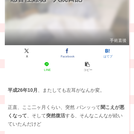
手術直後
X
Facebook
はてブ
LINE
コピー
平成26年10月
、またしても左耳がなんか変。
正直、ここ二ヶ月くらい、突然
バンッって
聞こえが悪
くなって
、そして
突然復活
する、そんなこんなが続い
ていたんだけど