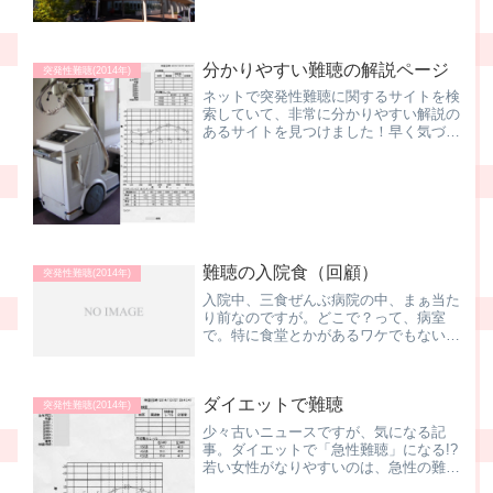
く方が増えたように感じます。中には、
外に音が漏れるくらい、大きな音で聞い
ている方もいらっしゃいますよね。この
サイトでも 過去の記事で...
分かりやすい難聴の解説ページ
突発性難聴(2014年)
ネットで突発性難聴に関するサイトを検
索していて、非常に分かりやすい解説の
あるサイトを見つけました！早く気づく
ことが肝心！若い人にも多い難聴↑日本
橋大河原クリニックさんの院長さんが書
かれているコラムです。難聴に関して
は、上記ページから4つのコ...
難聴の入院食（回顧）
突発性難聴(2014年)
入院中、三食ぜんぶ病院の中、まぁ当た
り前なのですが。どこで？って、病室
で。特に食堂とかがあるワケでもないの
で。ベッドの隣の簡易デスクと言うか引
き出しみたいのを出して、ソコで。調子
が悪いのは耳だけだったので、食事制限
ダイエットで難聴
は特にナシ。常食でした。ち...
突発性難聴(2014年)
少々古いニュースですが、気になる記
事。ダイエットで「急性難聴」になる!?
若い女性がなりやすいのは、急性の難
聴。低血圧、過度なダイエット、肩こ