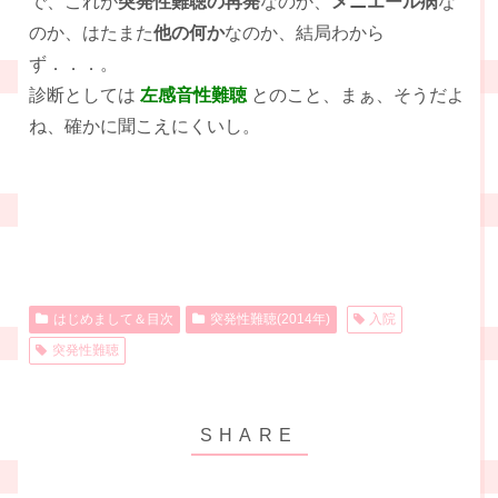
で、これが
突発性難聴の再発
なのか、
メニエール病
な
のか、はたまた
他の何か
なのか、結局わから
ず．．．。
診断としては
左感音性難聴
とのこと、まぁ、そうだよ
ね、確かに聞こえにくいし。
はじめまして＆目次
突発性難聴(2014年)
入院
突発性難聴