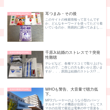
耳つまみ・その後
突発性難聴(2014年)
このサイトの検索情報って言うんです
か、どんなキーワードを使ってたどり着
いているのか、簡易的に調べてみました
ところ、常に上位にきているキーワー
ド、それは．．． 耳つまみ 「耳つまみ
難聴」とか「耳つまみ 耳鳴り」なんて
検索をかけて、来てくださ...
千原Jr.結婚のストレスで？突発
突発性難聴(2014年)
性難聴
テレビなど、各種マスコミで取り上げら
れたので、ご存じの方も多いかと思いま
すが．．．原因は結婚のストレス!? 千
原ジュニアさんが「突発性難聴」に千原
兄弟のジュニアさんが突発性難聴になっ
ていた、なんて話。原因となったストレ
スが結婚によるものかど...
WHOも警告、大音量で聴力低
突発性難聴(2014年)
下。
MP3プレーヤーのような小型のパーソ
ナルオーディオ機器が出回り、そしてス
マホの出現で最近は電車の中で音楽を聴