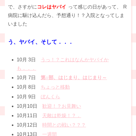
で、さすがに
コレはヤバイ
って感じの日があって、
R
病院に駆け込んだら、予想通り！？入院となってしま
いました
う、ヤバイ、そして．．．
10月 3日
うっ！？これはなんかヤバイか
も．．．
10月 7日
第○部、はじまり、はじまり～
10月 8日
ちょっと移動
10月 9日
ぼんくら
10月10日
歓迎！？お見舞い
10月11日
天敵は乾燥！？．
10月12日
時間との戦い？？？
10月13日
一週間