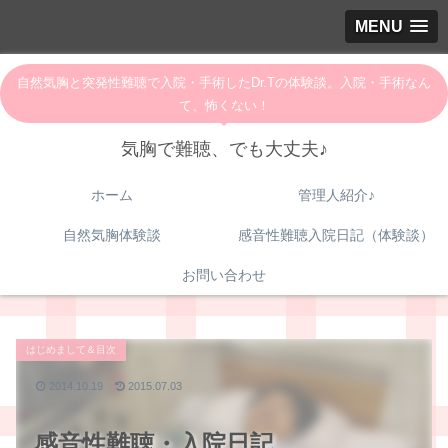
MENU
自然気胸と突発性難聴で入院・手術したDr.Tの体験談。入院・手術なん
て、怖くない！
気胸で難聴、でも大丈夫♪
ホーム
管理人紹介♪
自然気胸体験談
感音性難聴入院日記（体験談）
お問い合わせ
はじめまして＆目次
2014.10.19
2015.07.03
感音性難聴・入院日記