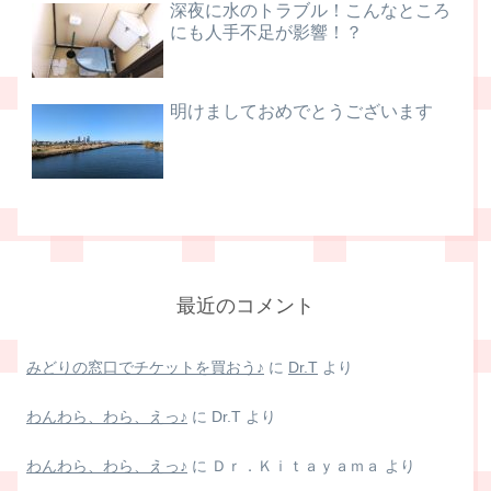
深夜に水のトラブル！こんなところ
にも人手不足が影響！？
明けましておめでとうございます
最近のコメント
みどりの窓口でチケットを買おう♪
に
Dr.T
より
わんわら、わら、えっ♪
に
Dr.T
より
わんわら、わら、えっ♪
に
Ｄｒ．Ｋｉｔａｙａｍａ
より