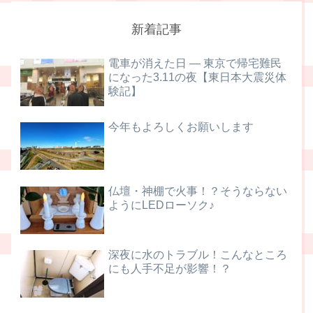
新着記事
電車が消えた日 ― 東京で帰宅難民
になった3.11の夜【東日本大震災体
験記】
今年もよろしくお願いします
仏壇・神棚で火事！？そうならない
ようにLEDローソク♪
深夜に水のトラブル！こんなところ
にも人手不足が影響！？