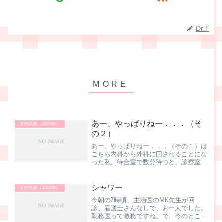
Dr.T
あー、やっぱりねー．．．（そ
自然気胸（2009年）
の２）
あー、やっぱりねー．．．（その１）は
こちら内科から外科に回されることにな
った私。待合室で数分待つと、診察室に
呼ばれ、嫁ハンと一緒に入る。外科の
TH先生がメチャ深刻な顔で．．．「内
科の方で聞いていると思うけど、自然気
シャワー
自然気胸（2009年）
胸と言う肺が潰れる病気で．...
今朝の7時頃、主治医のMK先生が回
診、看護士さんなしで、お一人でした。
勤務医って激務ですね。で、今のところ