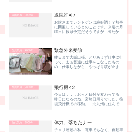
は順調に回復しているとのことで、傷口
に防水テープを貼れば、シャワーをして
も良い、との嬉しいお言葉♪早速、ナー
退院許可♪
スステーションで予約。さき...
自然気胸（2009年）
お陰さまでレントゲンは絶好調！？無事
に回復しているとのことです。来週の月
曜日に抜糸予定だそうですが...出たかっ
たら、それより前に出ても良いよとの嬉
しい一言が主治医の先生からありまし
た。明日付けで、 退 院 し ま す ！ま、
緊急外来受診
最後の最後まで...
自然気胸（2009年）
昨日まで大阪出張、とりあえず仕事に行
って、まぁ普通に仕事をこなしたもの
の、仕事しながら、やっぱり咳が止まら
ない．．．帰宅して、夕食を取って横に
なるも、どーにもこーにも、咳が止まら
なくて、嫁ハンに車で医師会病院に連れ
て行ってもらいました。入口...
飛行機×２
自然気胸（2009年）
今日は．．．おっと日付が変わってる、
昨日になるのね、宮崎日帰りでした。往
復飛行機での移動。 北九州に住んでた
頃は、飛行機なんて、普通の交通手段だ
ったけど、中京圏にいると、東京も大阪
も新幹線やし、なんだか久しぶりの飛行
体力、落ちたナー
機。って言うか、退院して...
自然気胸（2009年）
チャリ通勤の私、電車でもなく、自動車