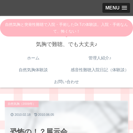
MENU
自然気胸と突発性難聴で入院・手術したDr.Tの体験談。入院・手術なん
て、怖くない！
気胸で難聴、でも大丈夫♪
ホーム
管理人紹介♪
自然気胸体験談
感音性難聴入院日記（体験談）
お問い合わせ
自然気胸（2009年）
2010.02.18
2010.06.05
恐怖の！？展示会