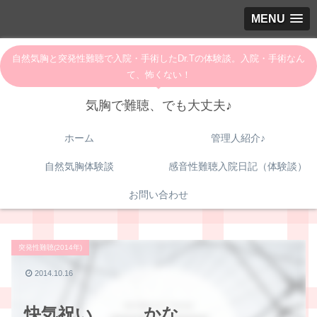
MENU
自然気胸と突発性難聴で入院・手術したDr.Tの体験談。入院・手術なん
て、怖くない！
気胸で難聴、でも大丈夫♪
ホーム
管理人紹介♪
自然気胸体験談
感音性難聴入院日記（体験談）
お問い合わせ
突発性難聴(2014年)
2014.10.16
快気祝い．．．かな