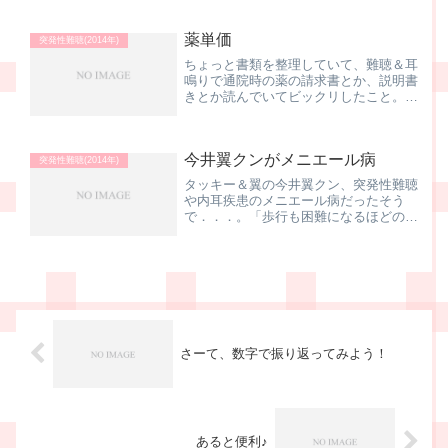
いること...
薬単価
突発性難聴(2014年)
ちょっと書類を整理していて、難聴＆耳
鳴りで通院時の薬の請求書とか、説明書
きとか読んでいてビックリしたこと。同
じ病院から頂いた処方箋で、同じ薬局に
出しているのですが．．．。某月某日
メチコバール錠500μg某月某日 メコバ
今井翼クンがメニエール病
ラミン錠500「トー...
突発性難聴(2014年)
タッキー＆翼の今井翼クン、突発性難聴
や内耳疾患のメニエール病だったそう
で．．．。「歩行も困難になるほどのめ
まいを訴え、検査入院」 なんてニュー
スを目にしていたので、気になっていま
した。幸い私は目眩などはなかったので
すが、難聴、耳鳴りの苦しさ...
さーて、数字で振り返ってみよう！
あると便利♪