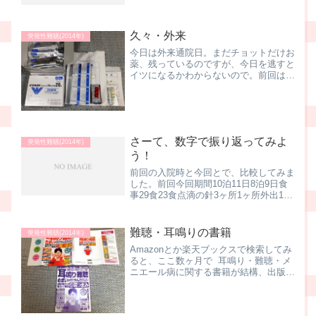
て、無理にお台場の社まで移動したのが
マズかったかなぁ．．．本日（7日）、
起きると、状態としては、とってもよろ
久々・外来
しくない状態。巧く表できな...
突発性難聴(2014年)
今日は外来通院日。まだチョットだけお
薬、残っているのですが、今日を逃すと
イツになるかわからないので。前回は2
月半ばでしたので、一ヶ月半ぶり。少し
ずつですけど、頻度は落ちているんで
す、ハイ。いつものようにネットで予
約、このシステム助かりますで...
さーて、数字で振り返ってみよ
突発性難聴(2014年)
う！
前回の入院時と今回とで、比較してみま
した。前回今回期間10泊11日8泊9日食
事29食23食点滴の針3ヶ所1ヶ所外出1回
0回お見舞いなし0日0日会社関係者0名0
名写真220枚175枚ま、治療の内容とし
ては、ひたすら点滴ってことで、ほぼ同
難聴・耳鳴りの書籍
突発性難聴(2014年)
じ内容...
Amazonとか楽天ブックスで検索してみ
ると、ここ数ヶ月で 耳鳴り・難聴・メ
ニエール病に関する書籍が結構、出版さ
れています。昔から発売されているムッ
ク本のリニューアルも含まれますが、そ
れでも内容は最新情報に Ver. Up されて