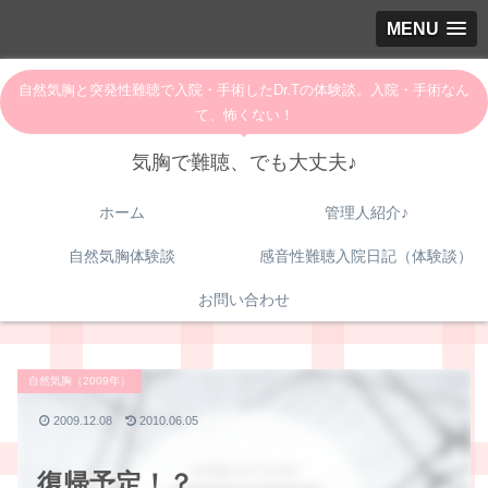
MENU
自然気胸と突発性難聴で入院・手術したDr.Tの体験談。入院・手術なん
て、怖くない！
気胸で難聴、でも大丈夫♪
ホーム
管理人紹介♪
自然気胸体験談
感音性難聴入院日記（体験談）
お問い合わせ
自然気胸（2009年）
2009.12.08
2010.06.05
復帰予定！？