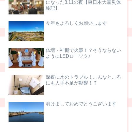
になった3.11の夜【東日本大震災体
験記】
今年もよろしくお願いします
仏壇・神棚で火事！？そうならない
ようにLEDローソク♪
深夜に水のトラブル！こんなところ
にも人手不足が影響！？
明けましておめでとうございます