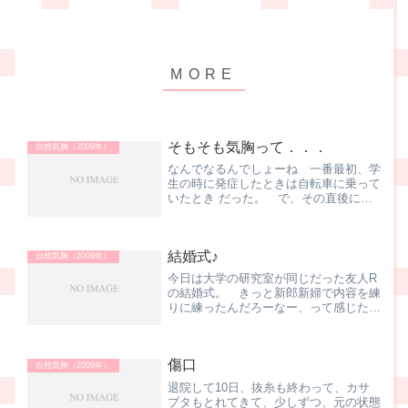
そもそも気胸って．．．
自然気胸（2009年）
なんでなるんでしょーね 一番最初、学
生の時に発症したときは自転車に乗って
いたとき だった。 で、その直後に右
肺を発症、このときは入院中 だった
し．．．要は安静しっぱなしの空間、食
事もコントロールされていて、病気を治
結婚式♪
すための空間で発症したワケ...
自然気胸（2009年）
今日は大学の研究室が同じだった友人R
の結婚式。 きっと新郎新婦で内容を練
りに練ったんだろーなー、って感じた、
オリジナリティ溢れる挙式でした。新郎
新婦のご両親もお酒の勢いもあって非常
に明るい雰囲気で、とっても素晴らしい
傷口
式でした。 久しぶりにあ...
自然気胸（2009年）
退院して10日、抜糸も終わって、カサ
ブタもとれてきて、少しずつ、元の状態