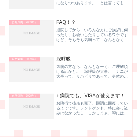
になりつつあります。 とは言っても、
脇の下には5cmほどの切った後、あとは
10月の入院のときのトロッカーの跡、
11月のトロッカーの跡、手術後のドレ
FAQ！？
ーンの跡．．．なんだか...
自然気胸（2009年）
退院してから、いろんな方にご挨拶に伺
ったり、お会いしたりしているワケです
けど、そもそも気胸って、なんとなく名
前を聞いたことがある程度、こんな方が
大半。 で、よく聞かれる質問を上げて
みると．．．Q1. 苦しい病気ですか？
深呼吸
A.1 ハイ、結構、息...
自然気胸（2009年）
気胸の方なら、なんとなーく、ご理解頂
ける話かと。 深呼吸が大事。 ナニが
大事って、リハビリであって、身体の調
子の確認でもあって、チョッピリ怖いも
のでもある。 手術の直後は恐る恐
る．．．数日経つと、「今日はどんな感
♪ 病院でも、VISAが使えます！
じかなー」って朝一でやってみ...
自然気胸（2009年）
お陰様で抜糸も完了、順調に回復してい
るようです。レントゲンも、特に突っ込
みはなかったし しかしまぁ、噂には聞
いていましたけど、O市民病院、外来患
者さんの多いこと、多いこと．．．再診
受付機に診察券のカードを入れて、地下
のX線受付へ。番号札は2...