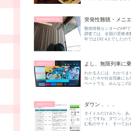
突発性難聴・メニ
突発性難聴(2014年)
難病情報センターのHPで
調査では、全国の受療者数は
年では192.4人でしたの
よし、無限列車に
お勧めサイト
わかる人には、わかりま
知った今や社会現象にも
ベートでも、みんなこの
宙飛行士まで...
ダウン．．．
お勧めサイト
タイトルだけみたら、あ
っとですね、ダウンした
む私のサイト、すべてお
そのサ...