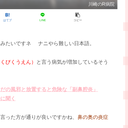
川崎のR病院
はてブ
LINE
コピー
分みたいですネ
ナニやら難しい日本語。
ふくびくうえん）
と言う病気が増加しているそう
ただの風邪と放置すると危険な「副鼻腔炎」
授に聞く
て言った方が通りが良いですかね、
鼻の奥の炎症