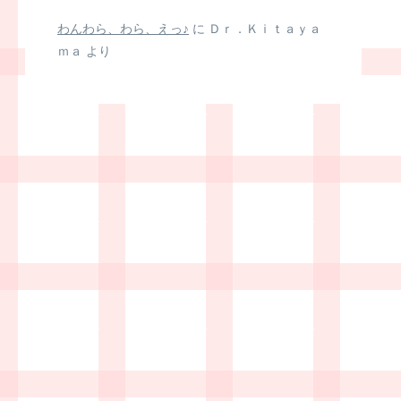
わんわら、わら、えっ♪
に
Ｄｒ．Ｋｉｔａｙａ
ｍａ
より