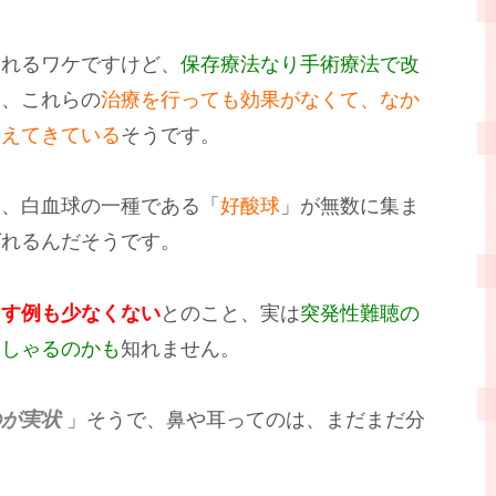
されるワケですけど、
保存療法なり手術療法で改
近、これらの
治療を行っても効果がなくて、なか
増えてきている
そうです。
に、白血球の一種である「
好酸球
」が無数に集ま
ばれるんだそうです。
こす例も少なくない
とのこと、実は
突発性難聴の
っしゃるのかも
知れません。
のが実状
」そうで、鼻や耳ってのは、まだまだ分