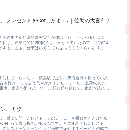
、プレゼントをGetしたよ～♪｜佐助の大喜利ナ
！？昨年の春に緊急事態宣言が発出され、4月から5月はほ
の私は、通勤時間に2時間くらいかかっていたので、往復の4
ですよ。まぁ、仕事はいくらでも振ってくるくらいありまし
通
えなしで らくらく～横浜駅で上りの東海道線を待っていた
 古河行き」って言う電車が来ました。そーだ、上野東京ライ
の電車、東京を通り越して、上野も通り越して、東北本線に入
イン、再び
は、単に訪問したレストランのレビューを投稿するだけでな
TAURANTって言う機能があるんです。その年訪問したレストラ
のレストランをランキング形式で紹介するページを作成で...