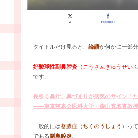
X
Facebook
タイトルだけ見ると、
論語
か何かに一部
好酸球性副鼻腔炎
（こうさんきゅうせい
です。
長引く鼻汁、鼻づまりが病気のサイン！
――東京慈恵会医科大学・森山寛名誉教
一般的には
蓄膿症（ちくのうしょう）
っ
である
副鼻腔炎
。