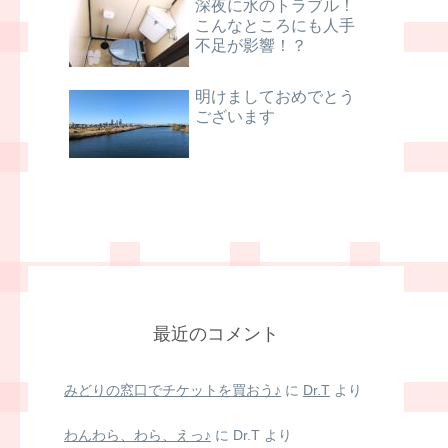
深夜に水のトラブル！
こんなところにも人手
不足が影響！？
明けましておめでとう
ございます
最近のコメント
みどりの窓口でチケットを買おう♪
に
Dr.T
より
わんわら、わら、えっ♪
に
Dr.T
より