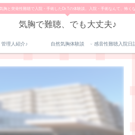
気胸と突発性難聴で入院・手術したDr.Tの体験談。入院・手術なんて、怖く
気胸で難聴、でも大丈夫♪
管理人紹介♪
自然気胸体験談