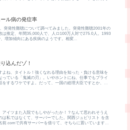
エール病の発症率
、突発性難聴について調べてみました。突発性難聴2001年の
推定、年間35,000人で、人ロ100万人対で275.0人。1993
で、増加傾向にある疾病のようです。相変...
乗り込んだゾ！
すよね、タイトル！強くなれる理由を知った・負ける意味を
なっている「鬼滅の刃」。いやホントにね、仕事でもプライ
話をするワケですよ。だって、一国の総理大臣ですとか、宇
、アイツまた入院でもしやがったか！？なんて思われそうえ
のは私ではなくて、サーバーでした。関西ジュビリスト を含
名前.comで共有サーバーを借りて、そちらに置いています。