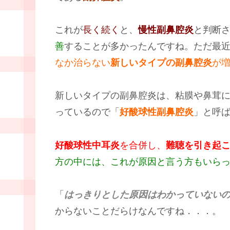
これが
長く続く
と、
慢性副鼻腔炎
と判断
善
することが多かったんですね。ただ最
なか治らない
新しいタイプの副鼻腔炎
が
新しいタイプの副鼻腔炎は、粘膜や鼻茸
っているので「
好酸球性副鼻腔炎
」と呼
好酸球性中耳炎
を合併し、
難聴を引き起
方の中には、これが原因と言う方もいら
「
はっきりとした原因はわかっていない
からないことだらけなんですね．．．。