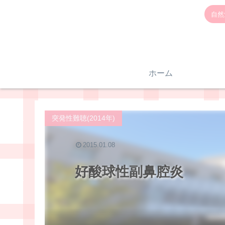
自然
ホーム
突発性難聴(2014年)
2015.01.08
好酸球性副鼻腔炎