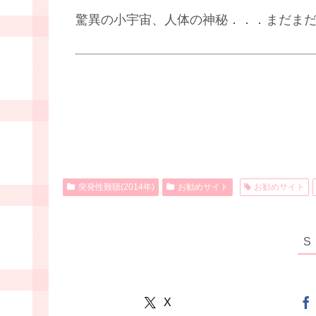
驚異の小宇宙、人体の神秘．．．まだま
突発性難聴(2014年)
お勧めサイト
お勧めサイト
X