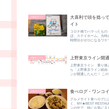
大喜利で頭を捻って
お勧めサイト
イト
コロナ禍でハマったもの
ぼ、ステイホーム。当時
時間分がゼロになるワケ
たので、決...
上野東京ライン開
お勧めサイト
上野東京ライン 乗り換
ら「上野東京ライン経由
ンが開通したんだ！ こ
って古河...
食べログ・ワンコ
お勧めサイト
グルメサイト食べログに
く、MY★BEST RES
ンの中で、特にお気に入り