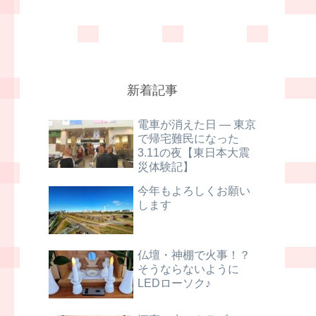
新着記事
電車が消えた日 ― 東京
で帰宅難民になった
3.11の夜【東日本大震
災体験記】
今年もよろしくお願い
します
仏壇・神棚で火事！？
そうならないように
LEDローソク♪