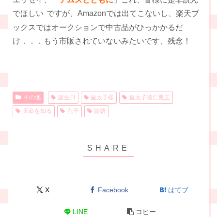
でほしい
ですが、Amazonでは出てこないし、楽天ブ
ックスではオークションで中古品がひっかかるだ
け．．．もう市販されていないみたいです、残念！
その他
誕生日
皇太子様
皇太子徳仁親王
天命を知る
孔子
論語
X
Facebook
はてブ
LINE
コピー