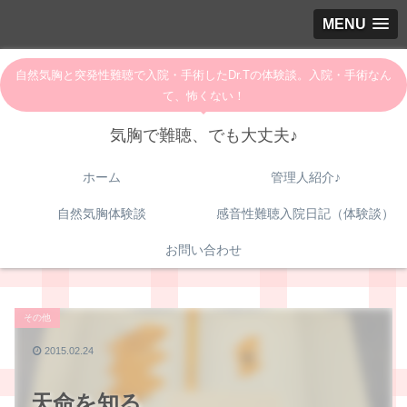
MENU
自然気胸と突発性難聴で入院・手術したDr.Tの体験談。入院・手術なん
て、怖くない！
気胸で難聴、でも大丈夫♪
ホーム
管理人紹介♪
自然気胸体験談
感音性難聴入院日記（体験談）
お問い合わせ
その他
2015.02.24
天命を知る