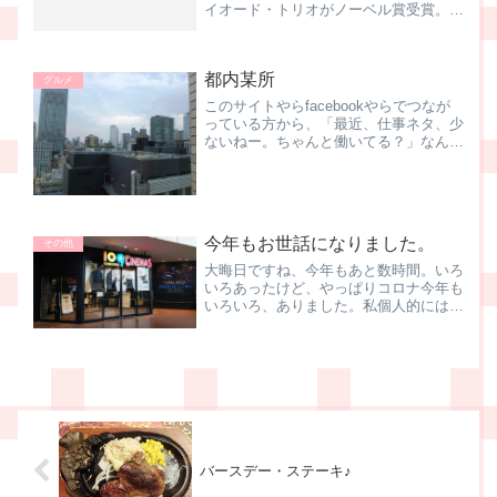
イオード・トリオがノーベル賞受賞。お
めでとうございます。日本人として誇り
に思いますさてさて、赤崎センセの今の
ご所属は名城大学。私もチョットだけご
都内某所
縁のあったトコロ。ちょう...
グルメ
このサイトやらfacebookやらでつなが
っている方から、「最近、仕事ネタ、少
ないねー。ちゃんと働いてる？」なんて
コメント、いただいちゃいました。えっ
と、一応、それなりに働いていま
す で、あまり言えないんですよ、仕事
の話。機密事項が多すぎて...
今年もお世話になりました。
その他
大晦日ですね、今年もあと数時間。いろ
いろあったけど、やっぱりコロナ今年も
いろいろ、ありました。私個人的には、
NEDOとの契約が満了しまして、4月か
ら東京工科大学の特任教授に。えっと、
カレコレ何回目？？？自分でも数え切れ
ないくらいの転職回数！...
バースデー・ステーキ♪