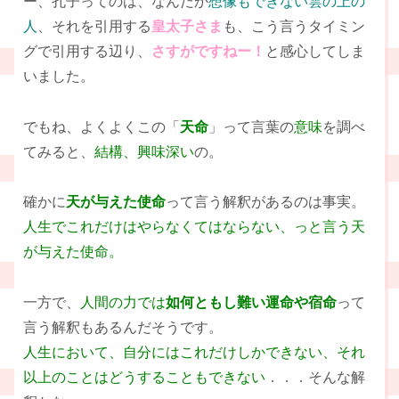
ー、孔子ってのは、なんだか
想像もできない雲の上の
人
、それを引用する
皇太子さま
も、こう言うタイミン
グで引用する辺り、
さすがですねー！
と感心してしま
いました。
でもね、よくよくこの「
天命
」って言葉の
意味
を調べ
てみると、
結構、興味深い
の。
確かに
天が与えた使命
って言う解釈があるのは事実。
人生でこれだけはやらなくてはならない、っと言う天
が与えた使命。
一方で、
人間の力では
如何ともし難い運命や宿命
って
言う解釈もあるんだそうです。
人生において、自分にはこれだけしかできない、それ
以上のことはどうすることもできない
．．．そんな解