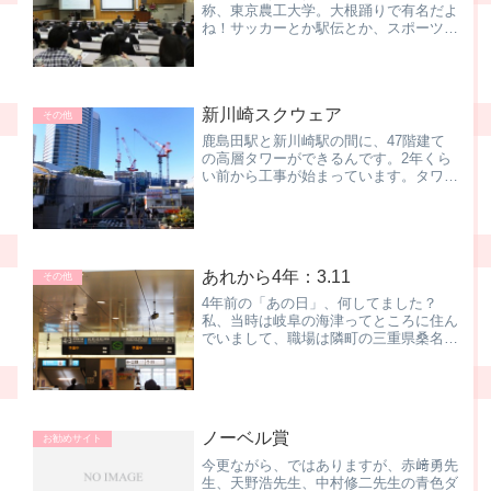
称、東京農工大学。大根踊りで有名だよ
ね！サッカーとか駅伝とか、スポーツが
盛んだよね！金丸信とか、大物政治家、
沢山輩出してるよね！↑農工大と言う
と、この三つのいずれかが返ってくるこ
とが多いです。えっと．．．...
新川崎スクウェア
その他
鹿島田駅と新川崎駅の間に、47階建て
の高層タワーができるんです。2年くら
い前から工事が始まっています。タワー
の隣には商業施設ができる予定なんです
けど、そちらが一足お先に3月にオープ
ン予定。その名も「新川崎スクウェ
ア」。スーパーのマルエツさん...
あれから4年：3.11
その他
4年前の「あの日」、何してました？
私、当時は岐阜の海津ってところに住ん
でいまして、職場は隣町の三重県桑名市
多度町。数か月前に開所した某社東京実
験室の立ち上げのために月曜日の始発で
東京の大田区蒲田に出張、金曜日の終電
で帰宅する生活を続けていた...
ノーベル賞
お勧めサイト
今更ながら、ではありますが、赤﨑勇先
生、天野浩先生、中村修二先生の青色ダ