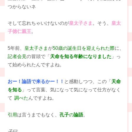
つからないネ
そして忘れちゃいけないのが
皇太子さま
。そう、
皇太
子徳仁親王
。
5年前、
皇太子さま
が
50歳の誕生日を迎えられた際
に、
記者会見
の冒頭で「
天命を知る年齢になりました
」っ
て始められたんですよね。
おー！論語で来るかー！！
と感動しつつ、この「
天命
を知る
」って言葉、気になって気になって仕方がなく
て
調べた
んですよね。
引用
は言うまでもなく、
孔子
の
論語
。
子曰、