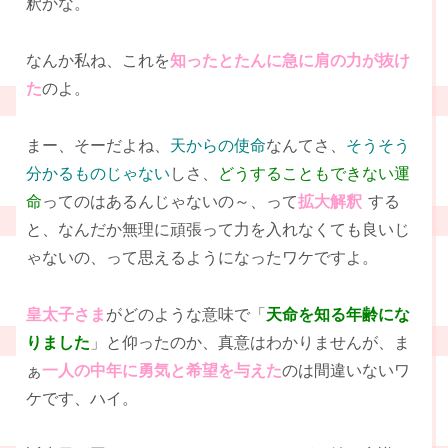
釈かな。
なんか私ね、これを
知ったとたんに急に肩の力が抜け
た
のよ。
まー、そーだよね、
天からの使命
なんてさ、
そうそう
分かるものじゃない
しさ、
どうすることもできない運
命
ってのはあるんじゃないの～、って
拡大解釈
する
と、なんだか無理に頑張って力を入れなくても良いじ
ゃないの、って思えるようになったワケですよ。
皇太子さま
がどのような意味で「
天命を知る年齢にな
りました
」と仰ったのか、真意はわかりませんが、ま
ぁ
一人の中年に勇気と希望を与えた
のは間違いないワ
ケです、ハイ。