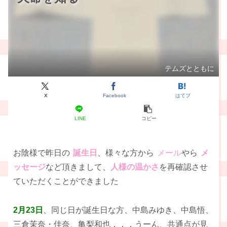
テムズとともに
X
Facebook
はてブ
LINE
コピー
お陰様で昨日の
誕生日
、様々な方から
メール
やら
メ
ッセージ
など頂きまして、
人様の温かさ
を再確認させ
ていただくことができました
2月23日
、同じ日が誕生日な方、中島みゆき、中島悟、
三倉茉奈・佳奈、亀梨和也．．．うーん、共通点が見