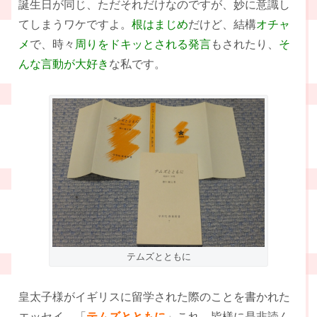
誕生日が同じ、ただそれだけなのですが、妙に意識し
てしまうワケですよ。
根はまじめ
だけど、結構
オチャ
メ
で、時々
周りをドキッとされる発言
もされたり、
そ
んな言動が大好き
な私です。
テムズとともに
皇太子様がイギリスに留学された際のことを書かれた
エッセイ、「
テムズとともに
」これ、皆様に是非読ん