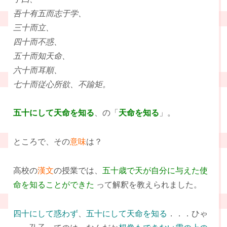
吾十有五而志于学、
三十而立、
四十而不惑、
五十而知天命、
六十而耳順、
七十而従心所欲、不踰矩。
五十にして天命を知る
、の「
天命を知る
」。
ところで、その
意味
は？
高校の
漢文
の授業では、
五十歳で天が自分に与えた使
命を知ることができた
って解釈を教えられました。
四十にして惑わず
、
五十にして天命を知る
．．．ひゃ