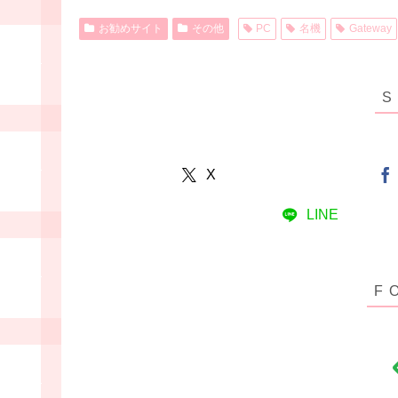
お勧めサイト
その他
PC
名機
Gateway
X
LINE