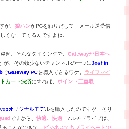
ですが、
嫁ハン
がPCを触りだして、メール送受信
厳しくなってくるんですよね。
念発起。そんなタイミングで、
Gatewayが日本へ
すが、その数少ないチャンネルの一つに
Joshin
b
で
Gateway PC
を購入できるワケ。
ライフマイ
ットカード決済
にすれば、
ポイント三重取
in webオリジナルモデ
ルを購入したのですが、そり
Quad
ですから、
快適、快適
マルチドライブは、
見ることができて、
ビジネスでもプライベートで