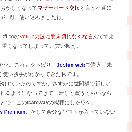
がおかしくなって
マザーボード交換
と言う不運に
6年間、使い込みましたね。
ficeの
Ver.upの波に耐え切れなくなる
んですよ
く重くなってしまって、買い換え。
ヤツ。これもやっぱり、
Joshin web
で購入。未
く使い勝手がわかってきた私です。
続けていたのですが、さすがに世間様で新しい
されるようになってきて、新しく買うくらいなら
ことで、この
Gateway
の機種にしたワケ。
ss Premium
、そして余分なソフトが入っていない