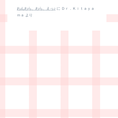
わんわら、わら、えっ♪
に
Ｄｒ．Ｋｉｔａｙａ
ｍａ
より