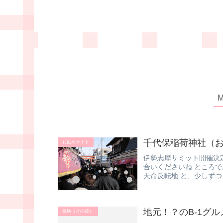
千代保稲荷神社（
お勧めサイト
伊勢志摩サミット開催決
合いくださいね ところで
天命反転地 と、少しずつ
地元！？のB-1グル
気胸（その後）