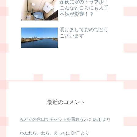
深夜に水のトラブル！
こんなところにも人手
不足が影響！？
明けましておめでとう
ございます
最近のコメント
みどりの窓口でチケットを買おう♪
に
Dr.T
より
わんわら、わら、えっ♪
に
Dr.T
より