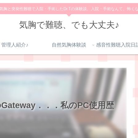
気胸と突発性難聴で入院・手術したDr.Tの体験談。入院・手術なんて、怖く
気胸で難聴、でも大丈夫♪
管理人紹介♪
自然気胸体験談
Gateway．．．私のPC使用歴