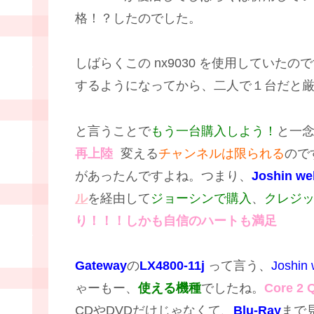
格！？したのでした。
しばらくこの nx9030 を使用していたの
するようになってから、二人で１台だと
と言うことで
もう一台購入しよう！
と一
再上陸
変える
チャンネルは限られる
ので
があったんですよね。つまり、
Joshin we
ル
を経由して
ジョーシンで購入
、
クレジ
り！！！しかも自信のハートも満足
Gateway
の
LX4800-11j
って言う、
Josh
ゃーもー、
使える機種
でしたね。
Core 2 
CDやDVDだけじゃなくて、
Blu-Ray
まで