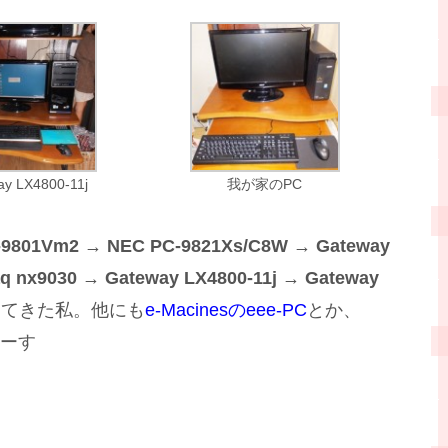
ay LX4800-11j
我が家のPC
-9801Vm2
→
NEC PC-9821Xs/C8W
→
Gateway
q nx9030
→
Gateway LX4800-11j
→
Gateway
してきた私。他にも
e-Macinesのeee-PC
とか、
ーす