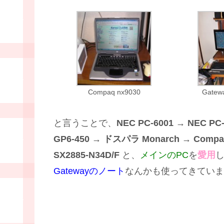
Compaq nx9030
Gatew
と言うことで、
NEC PC-6001
→
NEC PC
GP6-450
→
ドスパラ Monarch
→
Compa
SX2885-N34D/F
と、
メインのPC
を
愛用
Gatewayのノート
なんかも使ってきていま