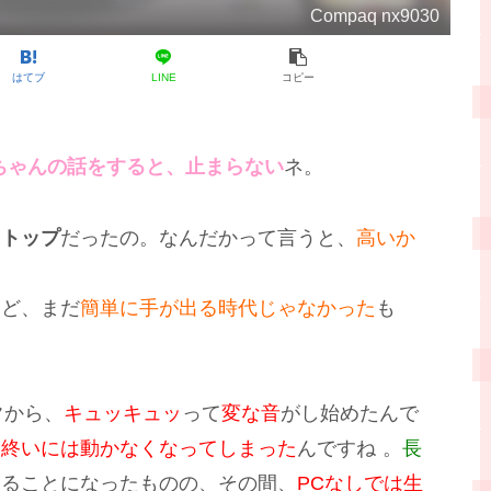
Compaq nx9030
はてブ
LINE
コピー
ちゃんの話をすると、止まらない
ネ。
クトップ
だったの。なんだかって言うと、
高いか
けど、まだ
簡単に手が出る時代じゃなかった
も
ク
から、
キュッキュッ
って
変な音
がし始めたんで
．
終いには動かなくなってしまった
んですね
。
長
えることになったものの、その間、
PCなしでは生