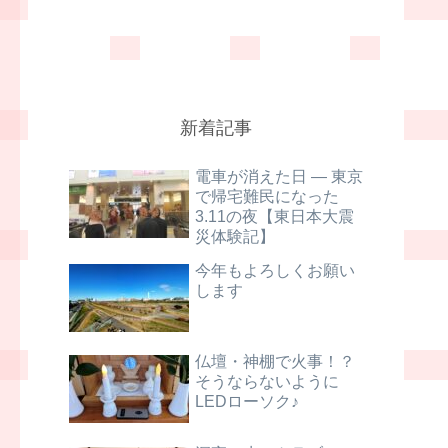
新着記事
電車が消えた日 ― 東京
で帰宅難民になった
3.11の夜【東日本大震
災体験記】
今年もよろしくお願い
します
仏壇・神棚で火事！？
そうならないように
LEDローソク♪