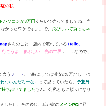
存症の私
トパソコンが8万円
くらいで売ってましてね、当
うなかったワケですよ。で、
飛びついて買っちゃ
map
さんのこと。店内で流れている
Hello,
、
行こうよ まぶしい 光の世界
．．．なので、
て言う
ノート
。当時にしては激安の8万だし、バ
使わないんだろーな～
って思っていたら、
予想外
に持ち歩いてました
もん。公私ともに頼りになり
ていましたし、その後は、我が家の
メインPC
に昇