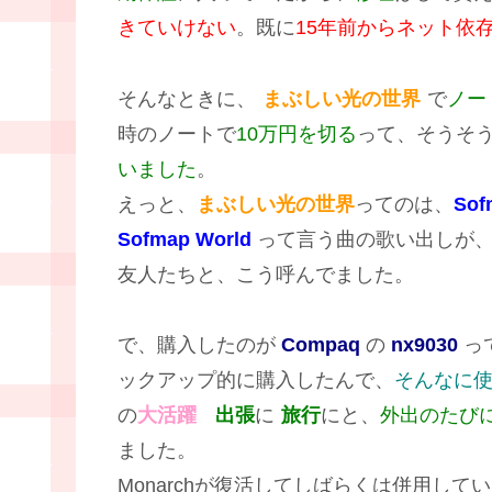
きていけない
。既に
15年前からネット依
そんなときに、
まぶしい光の世界
で
ノー
時のノートで
10万円を切る
って、そうそ
いました
。
えっと、
まぶしい光の世界
ってのは、
Sof
Sofmap World
って言う曲の歌い出しが
友人たちと、こう呼んでました。
で、購入したのが
Compaq
の
nx9030
っ
ックアップ的に購入したんで、
そんなに
の
大活躍
出張
に
旅行
にと、
外出のたび
ました。
Monarchが復活してしばらくは併用し