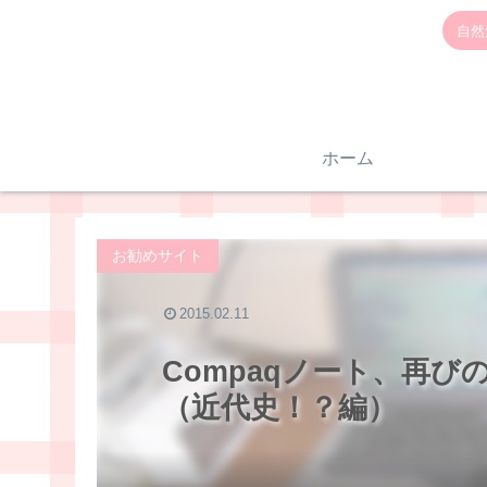
自然
ホーム
お勧めサイト
2015.02.11
Compaqノート、再びの
（近代史！？編）