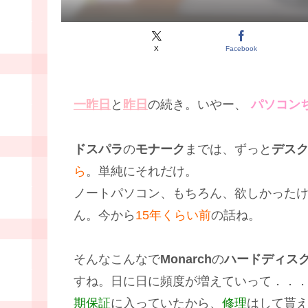
X
Facebook
一昨日
と
昨日
の続き。いやー、
パソコン
ドスパラ
の
モナーク
までは、ずっと
デス
ら
。単純にそれだけ。
ノートパソコン、もちろん、欲しかった
ん。今から
15年くらい前
の話ね。
そんなこんなで
Monarch
の
ハードディス
すね。日に日に頻度が増えていって．．
期保証
に入っていたから、
修理
はして貰