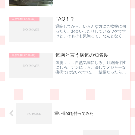
ら、流れに身を委せるのが一番かな、っ
て思っています。写真は、個室からでは
なく、デイルームから。正...
FAQ！？
自然気胸（2009年）
退院してから、いろんな方にご挨拶に伺
ったり、お会いしたりしているワケです
けど、そもそも気胸って、なんとなく名
前を聞いたことがある程度、こんな方が
大半。 で、よく聞かれる質問を上げて
みると．．．Q1. 苦しい病気ですか？
気胸と言う病気の知名度
A.1 ハイ、結構、息...
自然気胸（2009年）
気胸．．．自然気胸にしろ、月経随伴性
にしろ、ナンにしろ、決してメジャーな
疾病ではないですね。 桔梗だったら可
憐で綺麗なイメージなんですけどネ。
あぁ、あの弥生さんって言う、チョッピ
リ意地悪な娘さんのいる．．．そりゃ、
一休さんの"桔梗屋"やが...
重い荷物を持ってみた