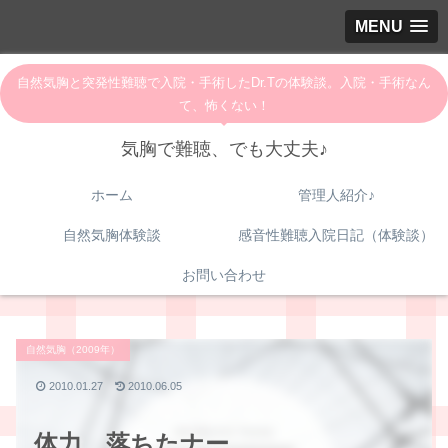
MENU
自然気胸と突発性難聴で入院・手術したDr.Tの体験談。入院・手術なん
て、怖くない！
気胸で難聴、でも大丈夫♪
ホーム
管理人紹介♪
自然気胸体験談
感音性難聴入院日記（体験談）
お問い合わせ
自然気胸（2009年）
2010.01.27
2010.06.05
体力、落ちたナー