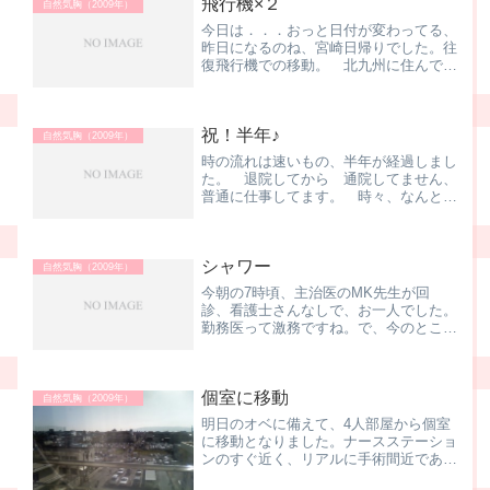
飛行機×２
自然気胸（2009年）
今日は．．．おっと日付が変わってる、
昨日になるのね、宮崎日帰りでした。往
復飛行機での移動。 北九州に住んでた
頃は、飛行機なんて、普通の交通手段だ
ったけど、中京圏にいると、東京も大阪
も新幹線やし、なんだか久しぶりの飛行
祝！半年♪
機。って言うか、退院して...
自然気胸（2009年）
時の流れは速いもの、半年が経過しまし
た。 退院してから 通院してません、
普通に仕事してます。 時々、なんとな
ーく、変、なこともなくはないけど と
にかく半年が経過しました。 お医者サ
ン、言ってました。半年以内なら再発、
シャワー
半年以上であれば、新たな...
自然気胸（2009年）
今朝の7時頃、主治医のMK先生が回
診、看護士さんなしで、お一人でした。
勤務医って激務ですね。で、今のところ
は順調に回復しているとのことで、傷口
に防水テープを貼れば、シャワーをして
も良い、との嬉しいお言葉♪早速、ナー
個室に移動
スステーションで予約。さき...
自然気胸（2009年）
明日のオベに備えて、4人部屋から個室
に移動となりました。ナースステーショ
ンのすぐ近く、リアルに手術間近である
ことを感じてしまいます。ここまで来た