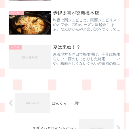
が反応。どうやら完全に反応がなくなっ
たワケではなくて、...
赤鍋＠喜が楽新橋本店
サッカー
昨夜は関ジュビこと、関西ジュビリスト
のオフ会。2015シーズン決起会！ ま
ぁ、なんやかんやと言い訳をつくって、
ワイワイガヤガヤ集まって飲みたかった
って感じなのですが。場所は新橋。新橋
と言えばサラリーマンの街、平日の夜は
夏は来ぬ！？
そりゃ、すごい混みよ...
その他
東海地方も昨日で梅雨明け。今年は梅雨
らしい、雨のしっかりした梅雨．．．い
や、梅雨らしくないくらいの豪雨の梅雨
でした。岐阜県の山の方では、洪水やら
山崩れやらで、えらいことになっていた
ようですから。我が家の朝は、ツバメち
ゃんの鳴き声で始まるんで...
ぼんくら 一周年
タダメシ＆ポイントゲット