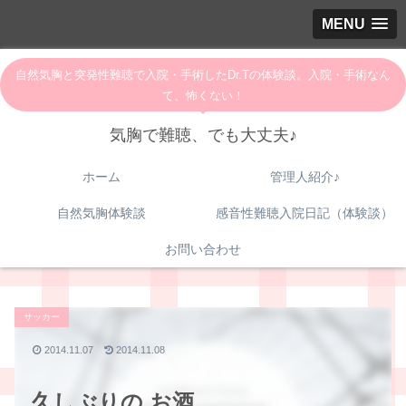
MENU
自然気胸と突発性難聴で入院・手術したDr.Tの体験談。入院・手術なん
て、怖くない！
気胸で難聴、でも大丈夫♪
ホーム
管理人紹介♪
自然気胸体験談
感音性難聴入院日記（体験談）
お問い合わせ
サッカー
2014.11.07
2014.11.08
久しぶりの お酒