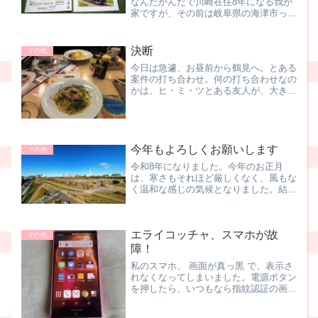
なんだかんだで川崎在住8年になる我が
家ですが、その前は岐阜県の海津市って
ところに住んていました。まぁ、こう言
っちゃーなんですが、な～んにもない街
でして、もうね、時間の流れがゆっく～
決断
その他
りと流れている街。でも名...
今日は急遽、お昼前から鶴見へ。とある
案件の打ち合わせ。何の打ち合わせなの
かは、ヒ・ミ・ツとある友人が、大きな
決断をされた訳ですよ。それを少しでも
後押しできれば、そんなこんなで打ち合
わせ。前回も今回も、なんだかんだで3
時間以上。二人でノートP...
今年もよろしくお願いします
その他
令和8年になりました。今年のお正月
は、寒さもそれほど厳しくなく、風もな
く温和な感じの気候となりました。結
局、初日の出を拝みに行くわけでもな
く、朝起きて朝ごはん食べて、のーんび
りと初もうでに行った元旦でした。えっ
エライコッチャ、スマホが故
と、昨年1月に父が他界しまして...
その他
障！
私のスマホ、 画面が真っ黒 で、表示さ
れなくなってしまいました。電源ボタン
を押したら、いつもなら指紋認証の画面
が出るのに、真っ黒．．．試しに メー
ルを送ったり、 電話を入れるとバイブ