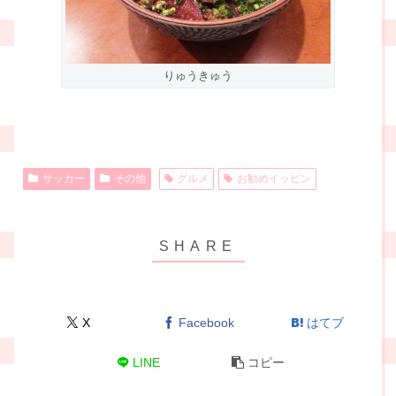
りゅうきゅう
サッカー
その他
グルメ
お勧めイッピン
X
Facebook
はてブ
LINE
コピー