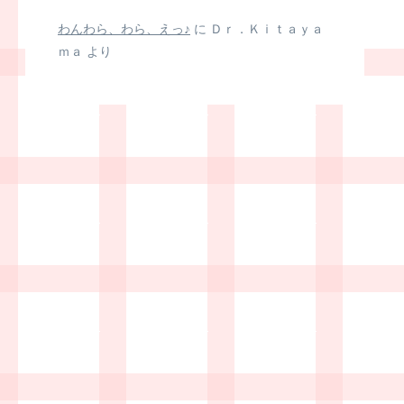
わんわら、わら、えっ♪
に
Ｄｒ．Ｋｉｔａｙａ
ｍａ
より