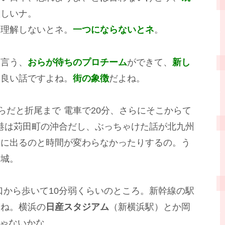
欲しいナ。
て理解しないとネ。
一つにならないとネ
。
と言う、
おらが待ちのプロチーム
ができて、
新し
も良い話ですよね。
街の象徴
だよね。
らだと折尾まで
電車で20分、さらにそこからて
港は苅田町の沖合だし、ぶっちゃけた話が北九州
港に出るのと時間が変わらなかったりするの。う
本城。
口から歩いて10分弱くらいのところ。新幹線の駅
よね。横浜の
日産スタジアム
（新横浜駅）とか岡
ゃないかな。