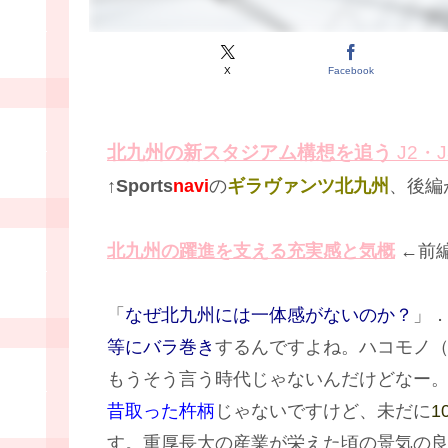
X
Facebook
北九州の新スタジアム構想を追う
J2・
↑
Sports
navi
の
ギラヴァンツ北九州
、後編
北九州の躍進を支える充実感と気概
←前
「
なぜ北九州には一体感がないのか？
」
等にバラ巻き
するんですよね。ハコモノ
もうそう言う時代じゃないんだけどなー
昔取った杵柄
じゃないですけど、未だに
1
す。重厚長大の産業が栄えた頃の景気の