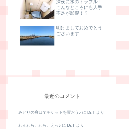
深夜に水のトラブル！
こんなところにも人手
不足が影響！？
明けましておめでとう
ございます
最近のコメント
みどりの窓口でチケットを買おう♪
に
Dr.T
より
わんわら、わら、えっ♪
に
Dr.T
より