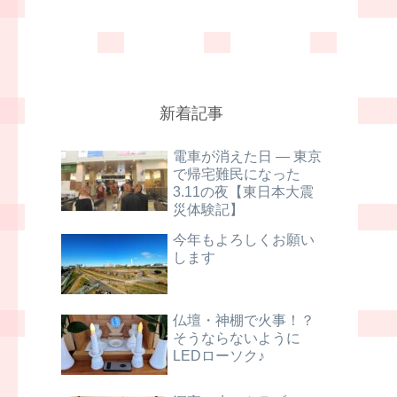
新着記事
電車が消えた日 ― 東京
で帰宅難民になった
3.11の夜【東日本大震
災体験記】
今年もよろしくお願い
します
仏壇・神棚で火事！？
そうならないように
LEDローソク♪