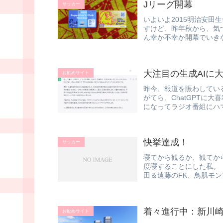
Jリーグ開幕
サッカー
いよいよ2015明治安田
すけど、昨年秋から、気
ん幸か不幸か開幕でいきなり
大注目の生成AIに大
お勧めサイト
昨今、報道を賑わしてい
がてら、ChatGPTに大
になってラジオ番組にハマ
快挙達成！
サッカー
寝てから観るか、観てから
度寝することにした私。
田＆遠藤のFK、鳥肌モン
着々進行中：新川
お勧めサイト