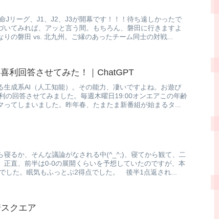
生命Jリーグ、J1、J2、J3が開幕です！！！待ち遠しかったで
づいてみれば、アッと言う間。もちろん、磐田に行きますよ
の磐田 vs. 北九州。ご縁のあったチーム同士の対戦...
喜利回答させてみた！｜ChatGPT
る生成系AI（人工知能）。その能力、凄いですよね。お遊び
喜利の回答させてみました。毎週木曜日19:00オンエアこの年齢
ってしまいました。昨年春、たまたま新番組が始まるタ...
寝るか、そんな議論がなされる中(^_^;)、寝てから観て、二
 正直、前半は0-0の展開くらいを予想していたのですが、本
でした。眠気もふっとぶ2得点でした。 後半1点返され...
崎スクエア