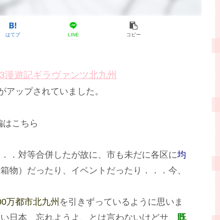
はてブ
LINE
コピー
J3漫遊記ギラヴァンツ北九州
がアップされていました。
編はこちら
．．．対等合併したが故に、市も未だに各区に
均
（箱物）だったり、イベントだったり．．．今、
。
00万都市北九州
を引きずっているように思いま
良い日本、忘れようよ、とは言わないけどサ、
既