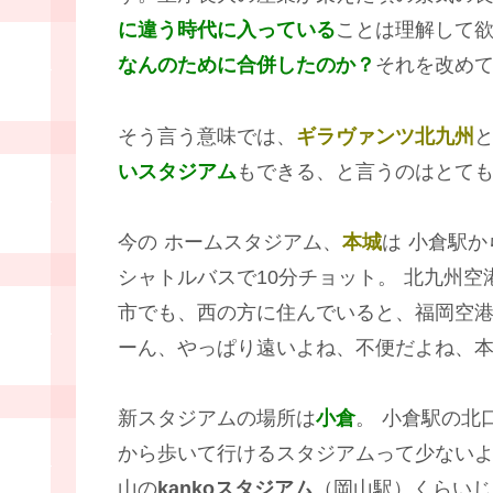
に違う時代に入っている
ことは理解して
なんのために合併したのか？
それを改め
そう言う意味では、
ギラヴァンツ北九州
いスタジアム
もできる、と言うのはとて
今の
ホームスタジアム、
本城
は
小倉駅か
シャトルバスで10分チョット。
北九州空
市でも、西の方に住んでいると、福岡空
ーん、やっぱり遠いよね、不便だよね、
新スタジアムの場所は
小倉
。
小倉駅の北
から歩いて行けるスタジアムって少ない
山の
kankoスタジアム
（岡山駅）くらいじ