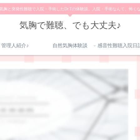
気胸と突発性難聴で入院・手術したDr.Tの体験談。入院・手術なんて、怖く
気胸で難聴、でも大丈夫♪
管理人紹介♪
自然気胸体験談