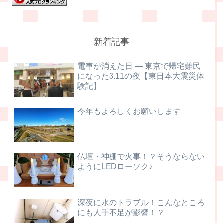
新着記事
電車が消えた日 ― 東京で帰宅難民
になった3.11の夜【東日本大震災体
験記】
今年もよろしくお願いします
仏壇・神棚で火事！？そうならない
ようにLEDローソク♪
深夜に水のトラブル！こんなところ
にも人手不足が影響！？