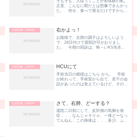
そもそも、入院ってことが初体験の私。
正直、こんなに暇だとは想像できんかっ
た。 何せ、食べて寝るだけですから
ね、食事も常食、栄養価はキチンとコン
トロールされてますから、身体に悪いワ
ケがない。病院食はマズイ、そんな一般
右かよっ！
論があったけど、決してそん...
自然気胸（1993年）
お陰様で、左肺の調子はよろしいよう
で、24日付けで退院許可がおりまし
た。 今朝の回診は、怖～いKS先生。
まぁ、特にナニも問題なく過ぎ去ったん
ですけど。 で、いつものように1Fの
売店に買い物行ったり、ベッドで寝たり
HCUにて
していたんですけど、どうも、...
自然気胸（1993年）
手術当日の模様はこちら から。 手術
が終わって、手術室から出て、若干の会
話があったのは覚えているけど、その次
に記憶があるのは、次の日の朝。まぁ、
身体のアチコチからチューブが出ている
ワケで おまけに鼻には酸素マスクも
さて、右肺、どーする？
で、このHCU (Hig...
自然気胸（1993年）
退院二日前にして、反対側の気胸を発
症．．．なんじゃそりゃ、一体どーなっ
てんねん、この身体は．．．多少、ふて
くされながら、各方面に電話。「あ、お
父ちゃん．．．最悪やねん、右側の気胸
発症やねんて．．．」 声を失う父。