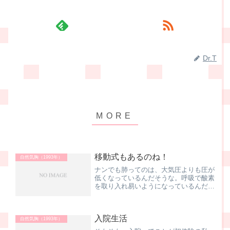
Dr.T
移動式もあるのね！
自然気胸（1993年）
ナンでも肺ってのは、大気圧よりも圧が
低くなっているんだそうな。呼吸で酸素
を取り入れ易いようになっているんだっ
て、人間の身体って、良くできてるもん
ですネ で、つい先日まで私の肺はペッ
チャンコになっていたワケです。トロッ
入院生活
カー入れて、ようやく膨ら...
自然気胸（1993年）