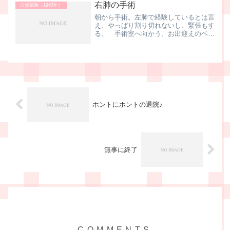
右肺の手術
「おー、シメノ、もう少しで退...
自然気胸（1993年）
朝から手術。左肺で経験しているとは言
え、やっぱり割り切れないし、緊張もす
る。 手術室へ向かう、お出迎えのベッ
ドがやってきて乗り換える。 移動の途
中にナースステーションの前を通ると、
数日ぶりの婦長さん。 なんか右肺がお
かしーなーって思い始めた...
ホントにホントの退院♪
無事に終了