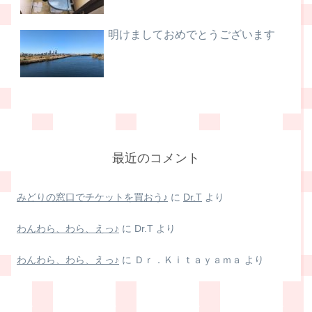
明けましておめでとうございます
最近のコメント
みどりの窓口でチケットを買おう♪
に
Dr.T
より
わんわら、わら、えっ♪
に
Dr.T
より
わんわら、わら、えっ♪
に
Ｄｒ．Ｋｉｔａｙａｍａ
より