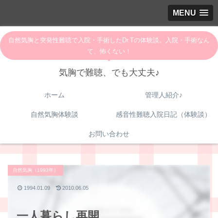
MENU
自然気胸と突発性難聴で入院・手術したDr.Tの体験談。入院・手術なん
て、怖くない！
気胸で難聴、でも大丈夫♪
ホーム
管理人紹介♪
自然気胸体験談
感音性難聴入院日記（体験談）
お問い合わせ
自然気胸（1993年）
1994.01.09
2010.06.05
一人暮らし再開