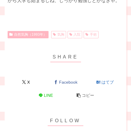
から大学も始まるしね、しっかり勉強しとかなきゃ。
自然気胸（1993年）
気胸
入院
手術
X
Facebook
はてブ
LINE
コピー