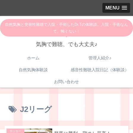
MENU
自然気胸と突発性難聴で入院・手術したDr.Tの体験談。入院・手術なん
て、怖くない！
気胸で難聴、でも大丈夫♪
ホーム
管理人紹介♪
自然気胸体験談
感音性難聴入院日記（体験談）
お問い合わせ
J2リーグ
サッカー