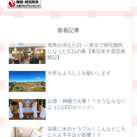
新着記事
電車が消えた日 ― 東京で帰宅難民
になった3.11の夜【東日本大震災体
験記】
今年もよろしくお願いします
仏壇・神棚で火事！？そうならない
ようにLEDローソク♪
深夜に水のトラブル！こんなところ
にも人手不足が影響！？