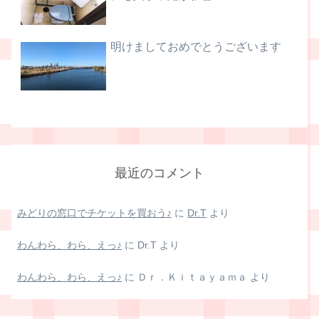
明けましておめでとうございます
最近のコメント
みどりの窓口でチケットを買おう♪
に
Dr.T
より
わんわら、わら、えっ♪
に
Dr.T
より
わんわら、わら、えっ♪
に
Ｄｒ．Ｋｉｔａｙａｍａ
より