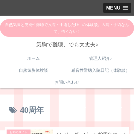
MENU
自然気胸と突発性難聴で入院・手術したDr.Tの体験談。入院・手術なん
て、怖くない！
気胸で難聴、でも大丈夫♪
ホーム
管理人紹介♪
自然気胸体験談
感音性難聴入院日記（体験談）
お問い合わせ
40周年
お勧めサイト