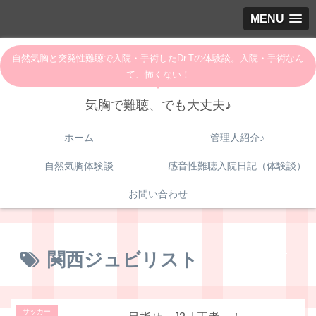
MENU
自然気胸と突発性難聴で入院・手術したDr.Tの体験談。入院・手術なん
て、怖くない！
気胸で難聴、でも大丈夫♪
ホーム
管理人紹介♪
自然気胸体験談
感音性難聴入院日記（体験談）
お問い合わせ
関西ジュビリスト
サッカー