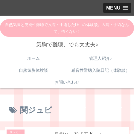
MENU
自然気胸と突発性難聴で入院・手術したDr.Tの体験談。入院・手術なん
て、怖くない！
気胸で難聴、でも大丈夫♪
ホーム
管理人紹介♪
自然気胸体験談
感音性難聴入院日記（体験談）
お問い合わせ
関ジュビ
サッカー