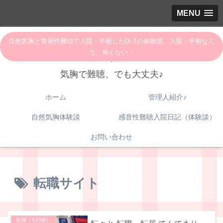
MENU
自然気胸と突発性難聴で入院・手術したDr.Tの体験談。入院・手術なん
て、怖くない！
気胸で難聴、でも大丈夫♪
ホーム
管理人紹介♪
自然気胸体験談
感音性難聴入院日記（体験談）
お問い合わせ
転職サイト
気胸（その後）