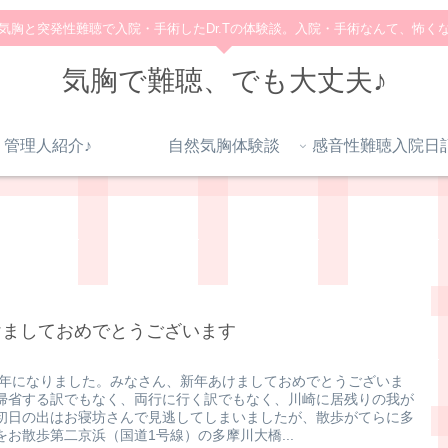
気胸と突発性難聴で入院・手術したDr.Tの体験談。入院・手術なんて、怖く
気胸で難聴、でも大丈夫♪
管理人紹介♪
自然気胸体験談
けましておめでとうございます
25年になりました。みなさん、新年あけましておめでとうございま
帰省する訳でもなく、両行に行く訳でもなく、川崎に居残りの我が
初日の出はお寝坊さんで見逃してしまいましたが、散歩がてらに多
をお散歩第二京浜（国道1号線）の多摩川大橋...