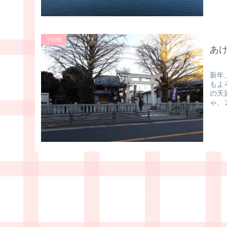
その他
あ
新年
もよ
の天
ゃ、