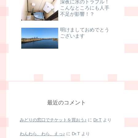
深夜に水のトラブル！
こんなところにも人手
不足が影響！？
明けましておめでとう
ございます
最近のコメント
みどりの窓口でチケットを買おう♪
に
Dr.T
より
わんわら、わら、えっ♪
に
Dr.T
より