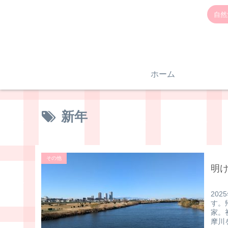
自然
ホーム
新年
その他
明
20
す。
家。
摩川