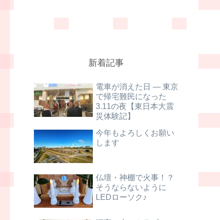
新着記事
電車が消えた日 ― 東京
で帰宅難民になった
3.11の夜【東日本大震
災体験記】
今年もよろしくお願い
します
仏壇・神棚で火事！？
そうならないように
LEDローソク♪