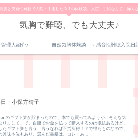
気胸と突発性難聴で入院・手術したDr.Tの体験談。入院・手術なんて、怖く
気胸で難聴、でも大丈夫♪
管理人紹介♪
自然気胸体験談
の日・小保方晴子
azonのギフト券が貯まったので、本でも買ってみようか、そんな気
なりまして。で、自腹でお金を払って購入するのは抵抗あるけど、
したギフト券と言う、言うなれば不労所得！？で得たものなので、
の興味本位もあり、選んだ書籍は、コレ！あ...