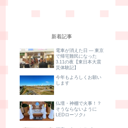
新着記事
電車が消えた日 ― 東京
で帰宅難民になった
3.11の夜【東日本大震
災体験記】
今年もよろしくお願い
します
仏壇・神棚で火事！？
そうならないように
LEDローソク♪