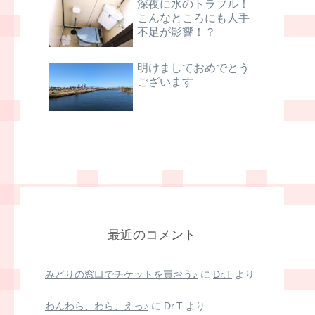
深夜に水のトラブル！
こんなところにも人手
不足が影響！？
明けましておめでとう
ございます
最近のコメント
みどりの窓口でチケットを買おう♪
に
Dr.T
より
わんわら、わら、えっ♪
に
Dr.T
より