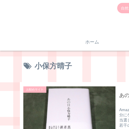
自然
ホーム
小保方晴子
お勧めサイト
あ
Am
分に
当選
若干