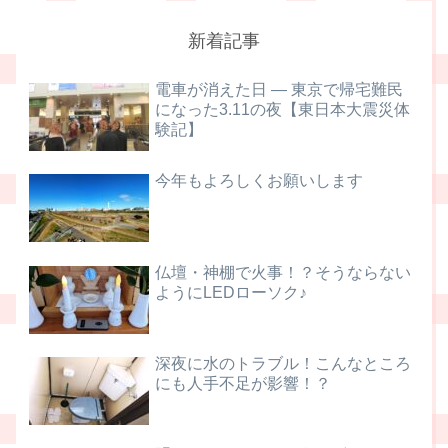
新着記事
電車が消えた日 ― 東京で帰宅難民
になった3.11の夜【東日本大震災体
験記】
今年もよろしくお願いします
仏壇・神棚で火事！？そうならない
ようにLEDローソク♪
深夜に水のトラブル！こんなところ
にも人手不足が影響！？