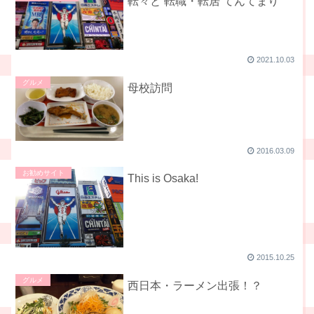
転々と 転職・転居 てんてまり
2021.10.03
グルメ
母校訪問
2016.03.09
お勧めサイト
This is Osaka!
2015.10.25
グルメ
西日本・ラーメン出張！？