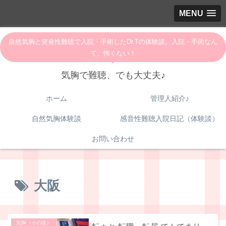
MENU
自然気胸と突発性難聴で入院・手術したDr.Tの体験談。入院・手術なん
て、怖くない！
気胸で難聴、でも大丈夫♪
ホーム
管理人紹介♪
自然気胸体験談
感音性難聴入院日記（体験談）
お問い合わせ
大阪
気胸（その後）