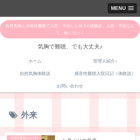
MENU
自然気胸と突発性難聴で入院・手術したDr.Tの体験談。入院・手術なん
て、怖くない！
気胸で難聴、でも大丈夫♪
ホーム
管理人紹介♪
自然気胸体験談
感音性難聴入院日記（体験談）
お問い合わせ
外来
突発性難聴(2014年)