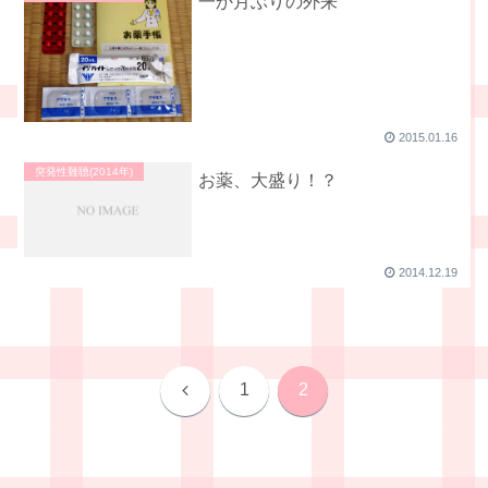
一か月ぶりの外来
2015.01.16
突発性難聴(2014年)
お薬、大盛り！？
2014.12.19
前
1
2
へ