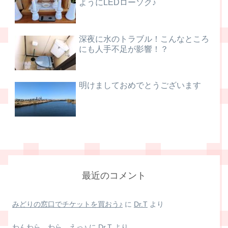
ようにLEDローソク♪
深夜に水のトラブル！こんなところ
にも人手不足が影響！？
明けましておめでとうございます
最近のコメント
みどりの窓口でチケットを買おう♪
に
Dr.T
より
わんわら、わら、えっ♪
に
Dr.T
より