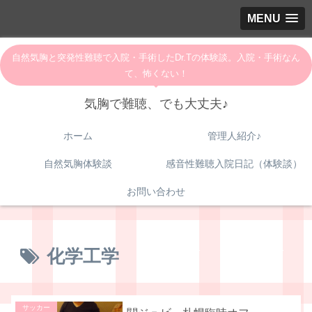
MENU
自然気胸と突発性難聴で入院・手術したDr.Tの体験談。入院・手術なん
て、怖くない！
気胸で難聴、でも大丈夫♪
ホーム
管理人紹介♪
自然気胸体験談
感音性難聴入院日記（体験談）
お問い合わせ
化学工学
サッカー