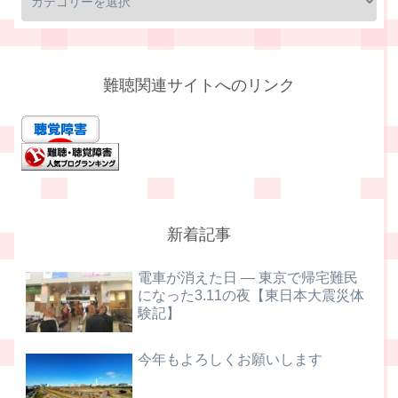
難聴関連サイトへのリンク
新着記事
電車が消えた日 ― 東京で帰宅難民
になった3.11の夜【東日本大震災体
験記】
今年もよろしくお願いします