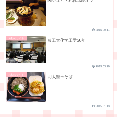
関ジュビ・札幌臨時オフ
2015.09.11
お勧めサイト
農工大化学工学50年
2015.03.29
お勧めサイト
明太釜玉そば
2015.01.13