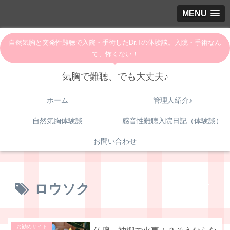
MENU
自然気胸と突発性難聴で入院・手術したDr.Tの体験談。入院・手術なん
て、怖くない！
気胸で難聴、でも大丈夫♪
ホーム
管理人紹介♪
自然気胸体験談
感音性難聴入院日記（体験談）
お問い合わせ
ロウソク
お勧めサイト