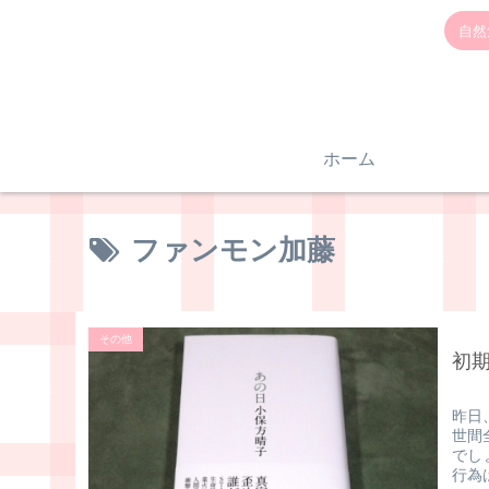
自然
ホーム
ファンモン加藤
その他
初
昨日
世間
でし
行為