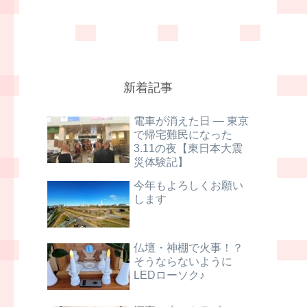
新着記事
電車が消えた日 ― 東京
で帰宅難民になった
3.11の夜【東日本大震
災体験記】
今年もよろしくお願い
します
仏壇・神棚で火事！？
そうならないように
LEDローソク♪