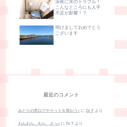
深夜に水のトラブル！
こんなところにも人手
不足が影響！？
明けましておめでとう
ございます
最近のコメント
みどりの窓口でチケットを買おう♪
に
Dr.T
より
わんわら、わら、えっ♪
に
Dr.T
より