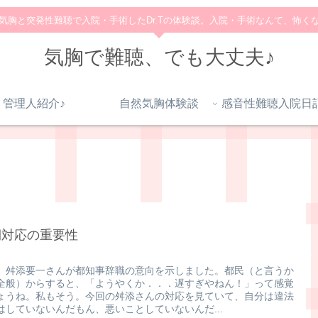
気胸と突発性難聴で入院・手術したDr.Tの体験談。入院・手術なんて、怖く
気胸で難聴、でも大丈夫♪
管理人紹介♪
自然気胸体験談
期対応の重要性
、舛添要一さんが都知事辞職の意向を示しました。都民（と言うか
全般）からすると、「ようやくか．．．遅すぎやねん！」って感覚
ょうね。私もそう。今回の舛添さんの対応を見ていて、自分は違法
はしていないんだもん、悪いことしていないんだ...