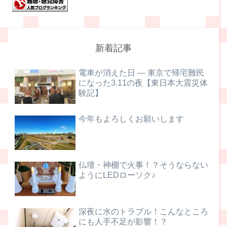
新着記事
電車が消えた日 ― 東京で帰宅難民
になった3.11の夜【東日本大震災体
験記】
今年もよろしくお願いします
仏壇・神棚で火事！？そうならない
ようにLEDローソク♪
深夜に水のトラブル！こんなところ
にも人手不足が影響！？