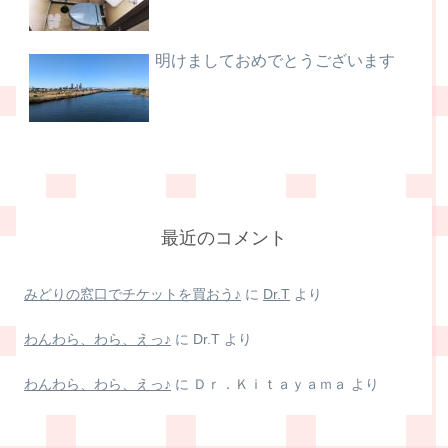
明けましておめでとうございます
最近のコメント
みどりの窓口でチケットを買おう♪
に
Dr.T
より
わんわら、わら、えっ♪
に
Dr.T
より
わんわら、わら、えっ♪
に
Ｄｒ．Ｋｉｔａｙａｍａ
より