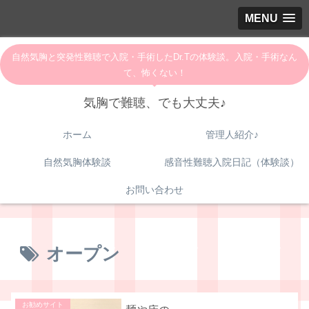
MENU
自然気胸と突発性難聴で入院・手術したDr.Tの体験談。入院・手術なん
て、怖くない！
気胸で難聴、でも大丈夫♪
ホーム
管理人紹介♪
自然気胸体験談
感音性難聴入院日記（体験談）
お問い合わせ
オープン
お勧めサイト