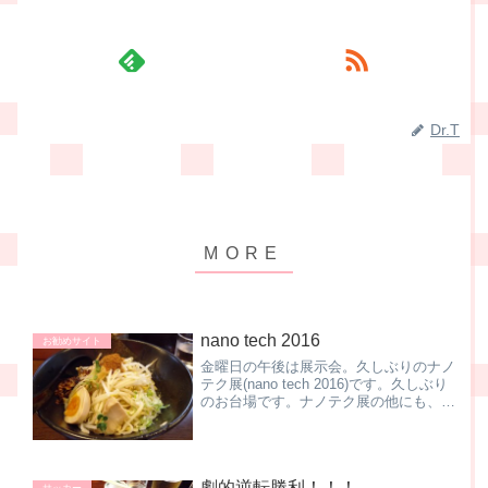
Dr.T
nano tech 2016
お勧めサイト
金曜日の午後は展示会。久しぶりのナノ
テク展(nano tech 2016)です。久しぶり
のお台場です。ナノテク展の他にも、イ
ンターアクアとかも同時開催でした。
で、ナノテク展、2年前まで出している
立場だったんですよね。ブースに立って
3日間、お...
劇的逆転勝利！！！
サッカー