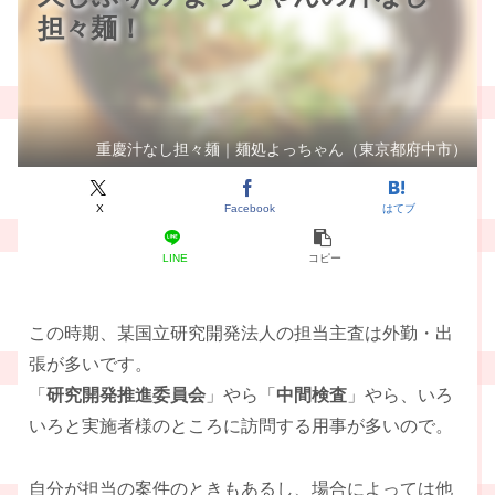
担々麺！
重慶汁なし担々麺｜麺処よっちゃん（東京都府中市）
X
Facebook
はてブ
LINE
コピー
この時期、某国立研究開発法人の担当主査は外勤・出
張が多いです。
「
研究開発推進委員会
」やら「
中間検査
」やら、いろ
いろと実施者様のところに訪問する用事が多いので。
自分が担当の案件のときもあるし、場合によっては他