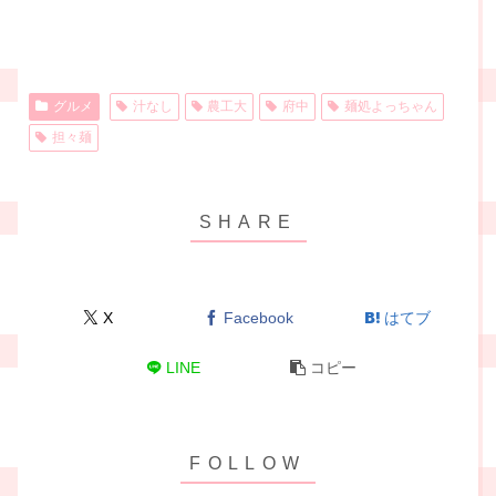
グルメ
汁なし
農工大
府中
麺処よっちゃん
担々麺
X
Facebook
はてブ
LINE
コピー