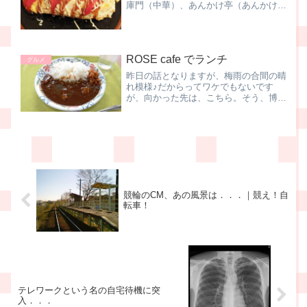
庫門（中華）、あんかけ亭（あんかけス
パ）、タンドゥール（カレー）、信濃そ
ば（ソバ）、炙り屋（から揚げ定食）
と、使ってきましたが、本日は若竹 川
崎モアーズ店 で 絶品おむれ...
ROSE cafe でランチ
グルメ
昨日の話となりますが、梅雨の合間の晴
れ模様♪だからってワケでもないです
が、向かった先は、こちら。そう、博物
館．．．じゃないですよ、ココが私の職
場。JR横浜線の八王子みなみ野駅付近
から東方向の山の上の眺めると、先っち
ょだけですが見えている建物...
競輪のCM、あの風景は．．．｜競え！自
転車！
テレワークという名の自宅待機に突
入．．．