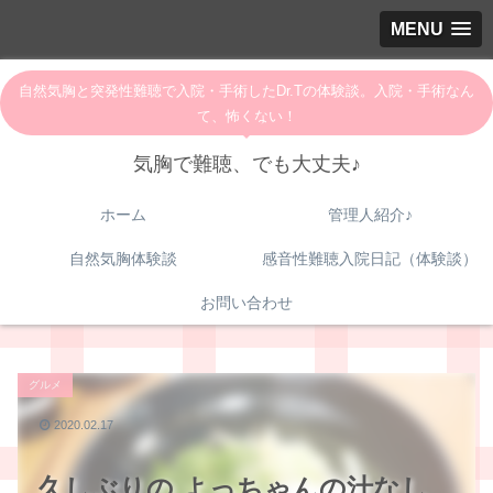
MENU
自然気胸と突発性難聴で入院・手術したDr.Tの体験談。入院・手術なん
て、怖くない！
気胸で難聴、でも大丈夫♪
ホーム
管理人紹介♪
自然気胸体験談
感音性難聴入院日記（体験談）
お問い合わせ
グルメ
2020.02.17
久しぶりの よっちゃんの汁なし