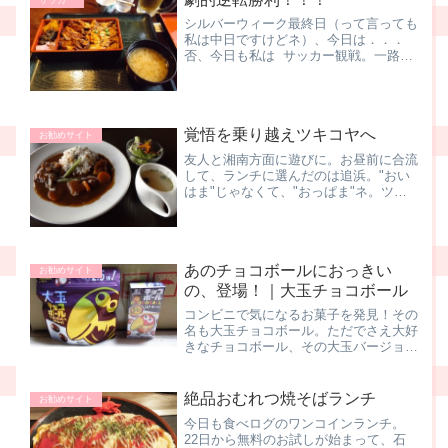
シルバーウィーク最終日（って言っても
私は中日ですけどネ）、今日は．．．
否、今日も私は サッカー観戦。一路、
正田醤油スタジアムへ。春季・夏季・冬
季のお休み以外の土日や祝日で便利なの
がJR東日本の休日おでかけパス。首都
圏の中心部、在来線を乗り...
覚悟を乗り越えツキコヤへ
お勧めサイト
友人と湘南方面に遊びに。お昼前に合流
して、ランチに選んだのは追浜。"おい
はま"じゃなくて、"おっぱま"ネ。ツキ
コヤさんって言う、オシャレな カフェ
なんですけど、コレがまた、すごいとこ
ろにあるの。cafe tsukikoya map↑「直
角...
あのチョコボールにおっきい
お勧めサイト
の、登場！｜大玉チョコボール
コンビニで気になるお菓子を発見！その
名も大玉チョコボール。ただでさえ大好
きなチョコボール、その大玉バージョン
なんて、そそられるじゃないの♪クエッ
クエッ クエッ ちょこぼ～る～♪で、買
っちゃいましたよ、大玉チョコボール。
絶品おむれつ焼そばランチ
お勧めサイト
普通のチョコボールと...
今日も食べログのワンコインランチ。
22日から無料のお試しが始まって、石