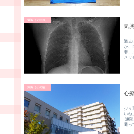
気胸（その後）
気
過去
か、
非、
メッ
気胸（その後）
心
少々
いね
通院
通っ