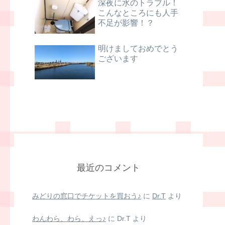
深夜に水のトラブル！
こんなところにも人手
不足が影響！？
明けましておめでとう
ございます
最近のコメント
みどりの窓口でチケットを買おう♪
に
Dr.T
より
わんわら、わら、えっ♪
に
Dr.T
より