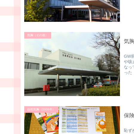
気胸（その後）
気
GW
や咳
なっ
った
自然気胸（2009年）
保
恥ず