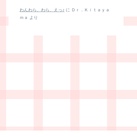
わんわら、わら、えっ♪
に
Ｄｒ．Ｋｉｔａｙａ
ｍａ
より