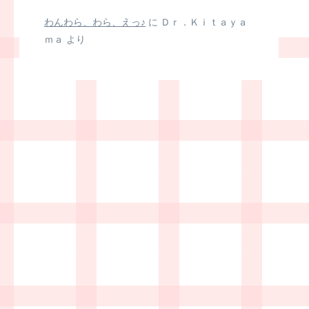
わんわら、わら、えっ♪
に
Ｄｒ．Ｋｉｔａｙａ
ｍａ
より