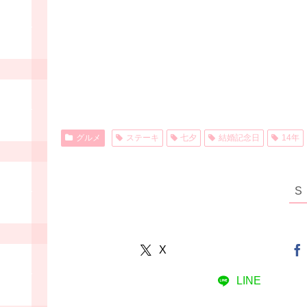
グルメ
ステーキ
七夕
結婚記念日
14年
X
LINE