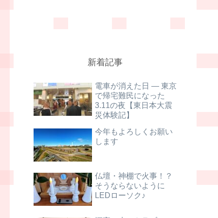
新着記事
電車が消えた日 ― 東京
で帰宅難民になった
3.11の夜【東日本大震
災体験記】
今年もよろしくお願い
します
仏壇・神棚で火事！？
そうならないように
LEDローソク♪