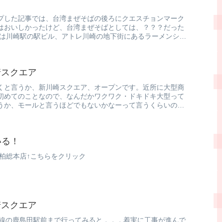
プした記事では、台湾まぜそばの後ろにクエスチョンマーク
はおいしかったけど、台湾まぜそばとしては、？？？だった
チは川崎駅の駅ビル、アトレ川崎の地下街にあるラーメンシン
崎スクエア
くと言うか、新川崎スクエア、オープンです。近所に大型商
初めてのことなので、なんだかワクワク・ドキドキ大型って
うか、モールと言うほどでもないかなーって言うくらいの中
いる！
柏総本店↑こちらをクリック
崎スクエア
武線の鹿島田駅前まで行ってみると．．．着実に工事が進んで