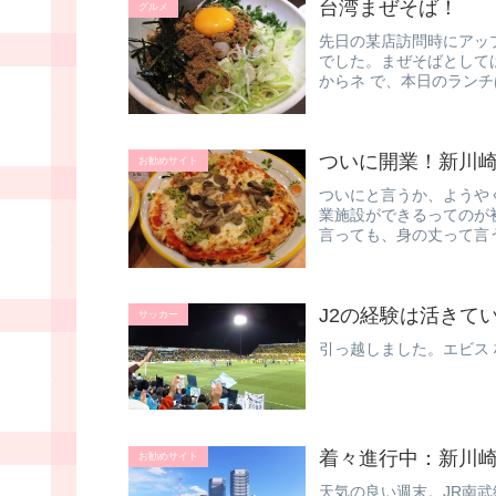
台湾まぜそば！
グルメ
先日の某店訪問時にアッ
でした。まぜそばとして
からネ で、本日のラン
フォニーへ...
ついに開業！新川
お勧めサイト
ついにと言うか、ようや
業施設ができるってのが
言っても、身の丈って言
型！？商業施...
J2の経験は活きて
サッカー
引っ越しました。エビス 
着々進行中：新川
お勧めサイト
天気の良い週末。JR南