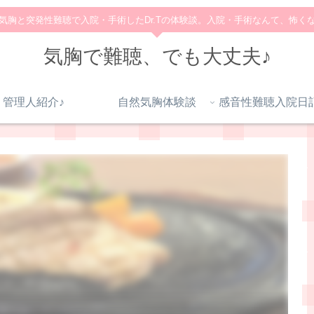
気胸と突発性難聴で入院・手術したDr.Tの体験談。入院・手術なんて、怖く
気胸で難聴、でも大丈夫♪
管理人紹介♪
自然気胸体験談