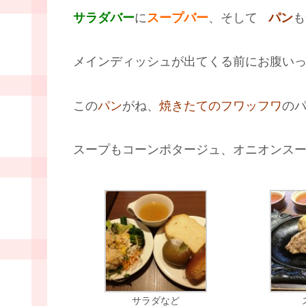
サラダバー
に
スープバー
、そして
パン
も
メインディッシュが出てくる前にお腹い
この
パン
がね、
焼きたてのフワッフワ
の
スープもコーンポタージュ、オニオンス
サラダなど