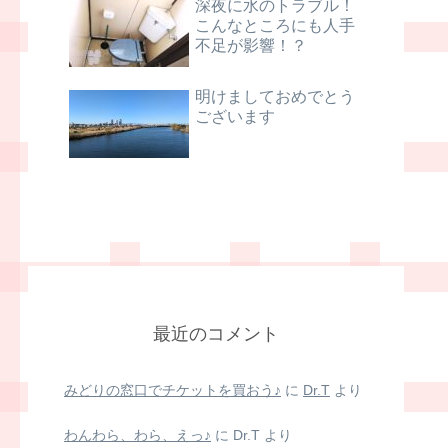
深夜に水のトラブル！
こんなところにも人手
不足が影響！？
明けましておめでとう
ございます
最近のコメント
みどりの窓口でチケットを買おう♪
に
Dr.T
より
わんわら、わら、えっ♪
に
Dr.T
より