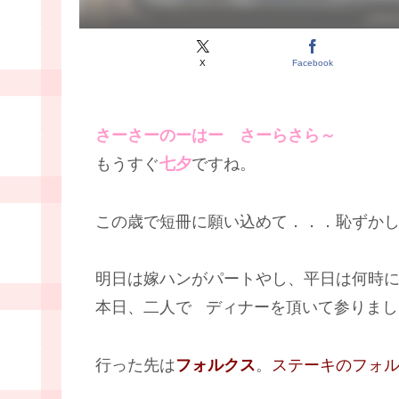
X
Facebook
さーさーのーはー さーらさら～
もうすぐ
七夕
ですね。
この歳で短冊に願い込めて．．．恥ずか
明日は嫁ハンがパートやし、平日は何時
本日、二人で
ディナーを頂いて参りまし
行った先は
フォルクス
。
ステーキのフォ