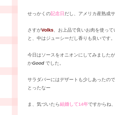
せっかくの
記念日
だし、アメリカ産熟成サ
さすが
Volks
、お上品で良いお肉を使って
と、中はジューシーだし香りも良いです
今日はソースをオニオンにしてみました
か
Good
でした。
サラダバーにはデザートも少しあったの
とったなー
ま、気づいたら
結婚して14年
ですからね