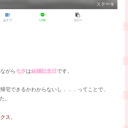
ステーキ
はてブ
LINE
コピー
しながら
七夕
は
結婚記念日
です。
に帰宅できるかわからないし．．．ってことで、
た。
ルクス
。