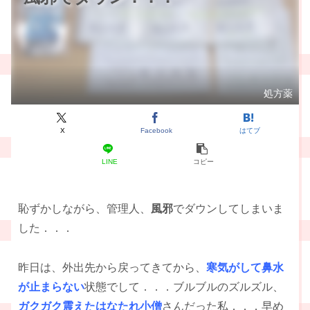
処方薬
X
Facebook
はてブ
LINE
コピー
恥ずかしながら、管理人、
風邪
でダウンしてしまいま
した．．．
昨日は、外出先から戻ってきてから、
寒気がして鼻水
が止まらない
状態でして．．．ブルブルのズルズル、
ガクガク震えたはなたれ小僧
さんだった私．．．早め