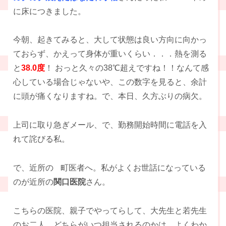
に床につきました。
今朝、起きてみると、大して状態は良い方向に向かっ
ておらず、かえって身体が重いくらい．．．熱を測る
と
38.0度
！ おっと久々の38℃超えですね！！なんて感
心している場合じゃないや、この数字を見ると、余計
に頭が痛くなりますね。で、本日、久方ぶりの病欠。
上司に取り急ぎメール、で、勤務開始時間に電話を入
れて詫びる私。
で、近所の
町医者へ。私がよくお世話になっている
のが近所の
関口医院
さん。
こちらの医院、親子でやってらして、大先生と若先生
のお二人、どちらがいつ担当されるのかは、よくわか