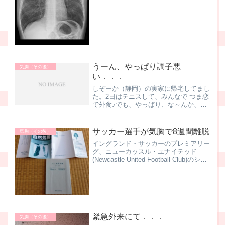
ん。だから私も開設しようって思ったワ
ケ。だってね、怖いでしょ。不安でし
ょ。肺に穴が開いて潰れちゃ...
うーん、やっぱり調子悪
気胸（その後）
い．．．
しぞーか（静岡）の実家に帰宅してまし
た。2日はテニスして、みんなで つま恋
で外食♪でも、やっぱり、な～んか、
変。咳が止まらないし、なんだか右胸が
引っ張られる感じがする．．．。 実に
似てるな、気胸になったときと。身体が
サッカー選手が気胸で8週間離脱
気胸（その後）
重いとか、食欲がないと...
イングランド・サッカーのプレミアリー
グ、ニューカッスル・ユナイテッド
(Newcastle United Football Club)のシー
ム・デ・ヨング(Siem de Jong)選手に関
する気になるニュース。De Jong
Suffers...
緊急外来にて．．．
気胸（その後）