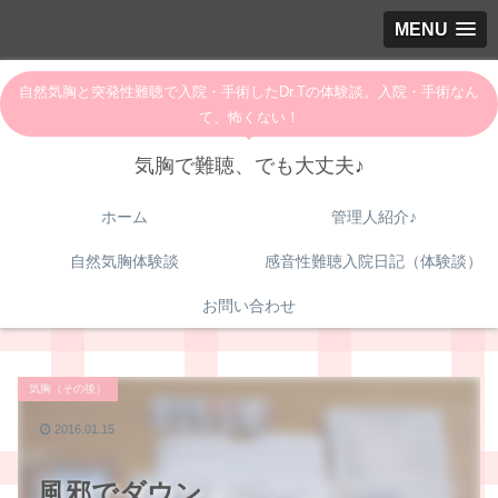
MENU
自然気胸と突発性難聴で入院・手術したDr.Tの体験談。入院・手術なん
て、怖くない！
気胸で難聴、でも大丈夫♪
ホーム
管理人紹介♪
自然気胸体験談
感音性難聴入院日記（体験談）
お問い合わせ
気胸（その後）
2016.01.15
風邪でダウン．．．