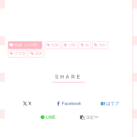
気胸（その後）
気胸
川崎
咳
内科
古市場
風邪
X
Facebook
はてブ
LINE
コピー