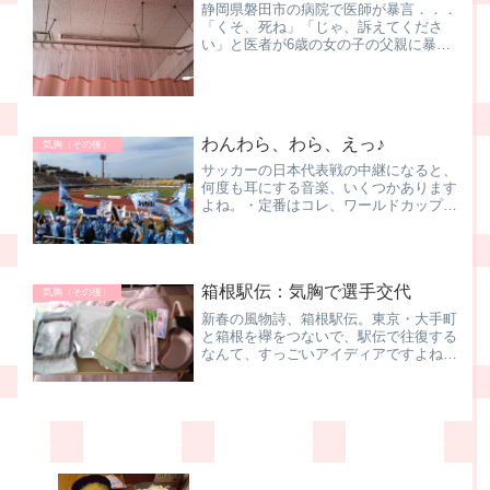
静岡県磐田市の病院で医師が暴言．．．
「くそ、死ね」「じゃ、訴えてくださ
い」と医者が6歳の女の子の父親に暴言
を吐いたことがYouTubeで発覚↑救急搬
送されてきた女の子の家族にに対して
20代の男性医師が、とんでもない暴
言。「言葉狩り」に近い報...
わんわら、わら、えっ♪
気胸（その後）
サッカーの日本代表戦の中継になると、
何度も耳にする音楽、いくつかあります
よね。・定番はコレ、ワールドカップに
限らず、選手入場と言えばコレ！ってく
らいの定番。FIFA ANTHEM (World
Soccer Anthem)。オーオオーオーオ...
箱根駅伝：気胸で選手交代
気胸（その後）
新春の風物詩、箱根駅伝。東京・大手町
と箱根を襷をつないで、駅伝で往復する
なんて、すっごいアイディアですよね。
箱根駅伝のニュースを見ていてビック
リ。【箱根駅伝】青学大、１区登録の村
井、気胸でメンバー外れる 神野は予定
通り５区青山学院大学で１区...