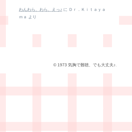
わんわら、わら、えっ♪
に
Ｄｒ．Ｋｉｔａｙａ
ｍａ
より
© 1973 気胸で難聴、でも大丈夫♪.