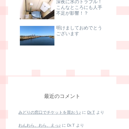
深夜に水のトラブル！
こんなところにも人手
不足が影響！？
明けましておめでとう
ございます
最近のコメント
みどりの窓口でチケットを買おう♪
に
Dr.T
より
わんわら、わら、えっ♪
に
Dr.T
より