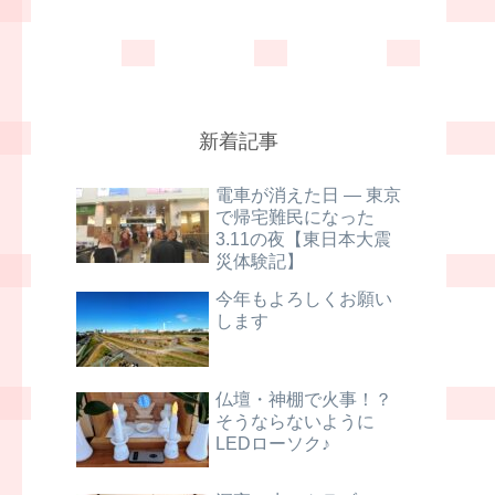
新着記事
電車が消えた日 ― 東京
で帰宅難民になった
3.11の夜【東日本大震
災体験記】
今年もよろしくお願い
します
仏壇・神棚で火事！？
そうならないように
LEDローソク♪