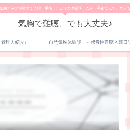
気胸と突発性難聴で入院・手術したDr.Tの体験談。入院・手術なんて、怖く
気胸で難聴、でも大丈夫♪
管理人紹介♪
自然気胸体験談