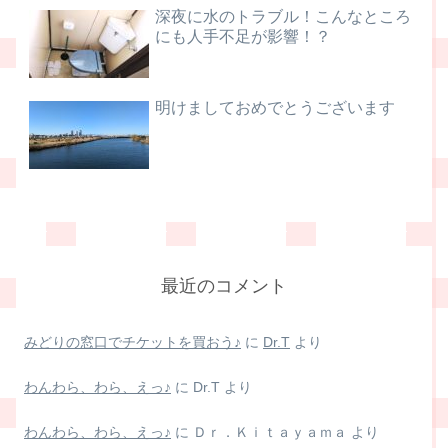
深夜に水のトラブル！こんなところ
にも人手不足が影響！？
明けましておめでとうございます
最近のコメント
みどりの窓口でチケットを買おう♪
に
Dr.T
より
わんわら、わら、えっ♪
に
Dr.T
より
わんわら、わら、えっ♪
に
Ｄｒ．Ｋｉｔａｙａｍａ
より