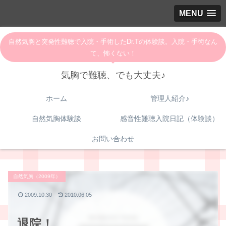
MENU
自然気胸と突発性難聴で入院・手術したDr.Tの体験談。入院・手術なん
て、怖くない！
気胸で難聴、でも大丈夫♪
ホーム
管理人紹介♪
自然気胸体験談
感音性難聴入院日記（体験談）
お問い合わせ
自然気胸（2009年）
2009.10.30
2010.06.05
退院！