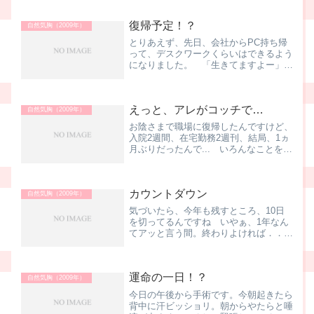
ー...と、悩ましげな顔で去って行きまし
た。大丈夫か左肺写真は病室から、多
復帰予定！？
度、桑名方面を眺めた...
自然気胸（2009年）
とりあえず、先日、会社からPC持ち帰
って、デスクワークくらいはできるよう
になりました。 「生きてますよー」と
伝えたく、くだらない用件でメールした
りなんかもして 今日はちょっと用事が
あって、久しぶりに電車に乗りました。
えっと、アレがコッチで…
いやぁ、電車に乗るだけで...
自然気胸（2009年）
お陰さまで職場に復帰したんですけど、
入院2週間、在宅勤務2週刊、結局、1ヵ
月ぶりだったんで... いろんなことを忘
れてる えっと、あの資料を入れたファ
イルはどの引き出しだったっけ ラボで
実験途中だった、あのサンプルはどこの
カウントダウン
棚だっけ まぁ、一...
自然気胸（2009年）
気づいたら、今年も残すところ、10日
を切ってるんですね いやぁ、1年なん
てアッと言う間。終わりよければ．．．
なんて言いますけど、今年は後半まさか
の気胸だしなー。 会社の景気は、昨年
のリーマンショック以降、見事にどん
運命の一日！？
底、夏場には立て続けに冷蔵...
自然気胸（2009年）
今日の午後から手術です。今朝起きたら
背中に汗ビッショリ。朝からやたらと唾