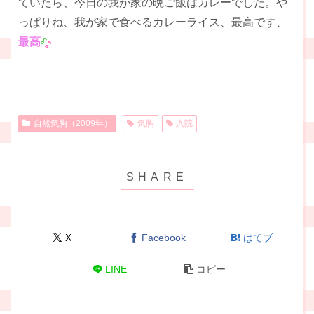
ていたら、今日の我が家の晩ご飯はカレーでした。や
っぱりね、我が家で食べるカレーライス、最高です、
最高
自然気胸（2009年）
気胸
入院
X
Facebook
はてブ
LINE
コピー