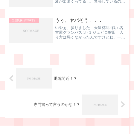
液が出まくってるし、緊張しているのは
否定できません。ま、行ってきま～
す。 ↑入院中の日記－－－－－－－－
－－ ↓入院後の追記 とにかく唾が出
うぅ、ヤバそう．．．
た一日でした。おまけに、起き...
自然気胸（2009年）
いやぁ、参りました 天皇杯4回戦：名
古屋グランパス 3 - 1 ジュビロ磐田 入
り方は悪くなかったんですけどね、一人
退場になってから、ガラッと流れが変わ
ってしまいましたね．．．天皇杯がなく
なって、残留争いも上位争いもない、ナ
ニをモチベーショ...
退院間近！？
専門書って言うのかな！？