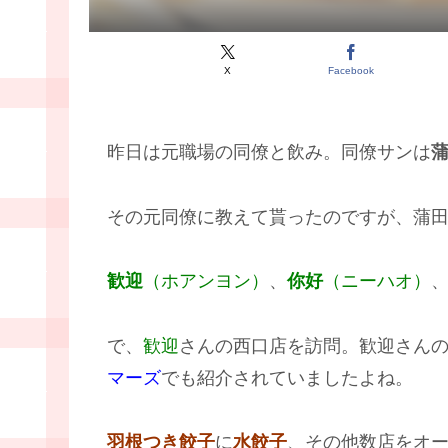
X
Facebook
昨日は元職場の同僚と飲み。同僚サンは
その元同僚に教えて貰ったのですが、蒲
歓迎
（ホアンヨン）
、
你好
（ニーハオ）
で、
歓迎
さんの西口店を訪問。歓迎さん
マーズ
でも紹介されていましたよね。
羽根つき餃子
に
水餃子
、その他数店をオ