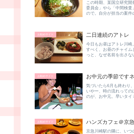
この時期、某国立研究開
委員会」やら「中間検査
ので。自分が担当の案件
案件だったり...
二日連続のアトレ
お勧めサイト
今日もお昼はアトレ川崎
すべく、お昼のチャイム
っと、なぜ名前を出さな
す。たまたま...
お中元の季節です
お勧めサイト
気づいたら6月も終わり、
いやー、時の流れっての
のが、お中元。早いタイミ
ハンズカフェ＠京
お勧めサイト
京急川崎駅の隣に、いつ