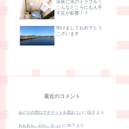
深夜に水のトラブル！
こんなところにも人手
不足が影響！？
明けましておめでとう
ございます
最近のコメント
みどりの窓口でチケットを買おう♪
に
Dr.T
より
わんわら、わら、えっ♪
に
Dr.T
より