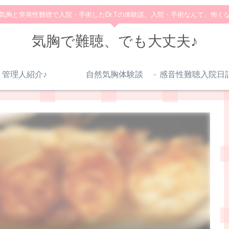
気胸と突発性難聴で入院・手術したDr.Tの体験談。入院・手術なんて、怖く
気胸で難聴、でも大丈夫♪
管理人紹介♪
自然気胸体験談