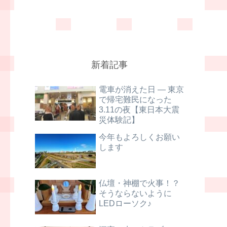
新着記事
電車が消えた日 ― 東京
で帰宅難民になった
3.11の夜【東日本大震
災体験記】
今年もよろしくお願い
します
仏壇・神棚で火事！？
そうならないように
LEDローソク♪