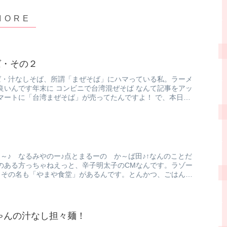
ば・その２
ば・汁なしそば、所謂「まぜそば」にハマっている私。ラーメ
良いんです年末に コンビニで台湾混ぜそば なんて記事をアッ
マートに「台湾まぜそば」が売ってたんですよ！ で、本日は
～♪ なるみやのー♪点とまるーの か～ば田♪↑なんのことだ
のある方っちゃねえっと、辛子明太子のCMなんです。ラゾー
の、その名も「やまや食堂」があるんです。とんかつ、ごはん
ゃんの汁なし担々麺！