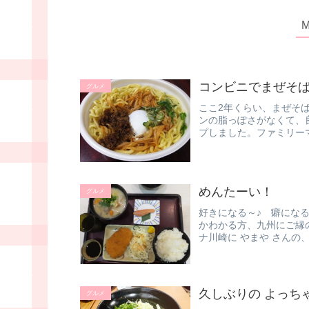
コンビニでまぜそ
グルメ
ここ2年くらい、まぜそ
ンの脂っぽさがなくて、
プしました。ファミリー
その...
めんたーい！
グルメ
好きになる～♪ 癖になる
かわかる方、九州にご縁
ナ川崎に やまや さん
（...
久しぶりの よっち
グルメ