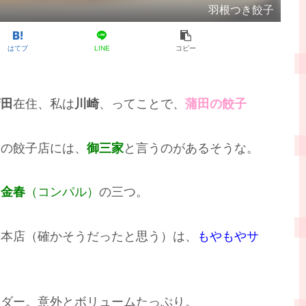
羽根つき餃子
はてブ
LINE
コピー
蒲田
在住、私は
川崎
、ってことで、
蒲田の餃子
田の餃子店には、
御三家
と言うのがあるそうな。
、
金春
（コンパル）
の三つ。
の本店（確かそうだったと思う）は、
もやもやサ
ーダー。意外とボリュームたっぷり。