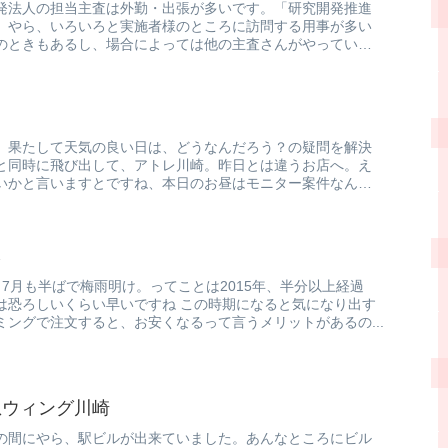
発法人の担当主査は外勤・出張が多いです。「研究開発推進
」やら、いろいろと実施者様のところに訪問する用事が多い
のときもあるし、場合によっては他の主査さんがやっている
。果たして天気の良い日は、どうなんだろう？の疑問を解決
と同時に飛び出して、アトレ川崎。昨日とは違うお店へ。え
いかと言いますとですね、本日のお昼はモニター案件なんで
ネ
7月も半ばで梅雨明け。ってことは2015年、半分以上経過
は恐ろしいくらい早いですね この時期になると気になり出す
ングで注文すると、お安くなるって言うメリットがあるの...
急ウィング川崎
の間にやら、駅ビルが出来ていました。あんなところにビル