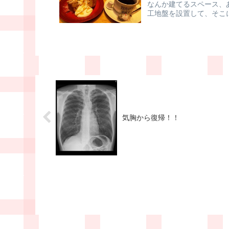
なんか建てるスペース、
工地盤を設置して、そこ
ング川崎」...
気胸から復帰！！