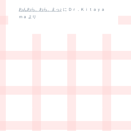
わんわら、わら、えっ♪
に
Ｄｒ．Ｋｉｔａｙａ
ｍａ
より