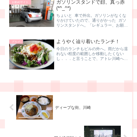
ガソリンスタンドで顔、真っ赤
お勧めサイト
(*^_^*)
ちょいと 車で外出。ガソリンがなくな
りかけていたので、通りがかった ガソ
リンスタンドへ。「レギュラー、お願い
しまーす♪ あ、あとエンジンルーム、診
て貰っていーですか？」↑そう言えば最
近、メンテしてなかったよなー、なんて
ようやく辿り着いたランチ！
グルメ
ふと思い出して、お...
今日のランチもビルの外へ。雨だから濡
れない程度の範囲しか移動したくない
し．．．と言うことで、アトレ川崎へ。
さすがに駅直結のビル、さすがに混んで
いるかと思いきや、天候が悪いからか、
今日はどこのお店も客足が少ない。これ
はチャンス！さーて、お昼は...
ディープな街、川崎