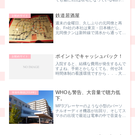
場です。少しずつ、対面の日常を取り戻
しつつあります。ステイホームして増え
たのが配信サービスの利用。有料のもの
鉄道居酒屋
お勧めサイト
では、元々我が家は「ひか...
週末の金曜日、久しぶりの元同僚と再
会。Fn社の本社は東京・日本橋だし、
元同僚クンは新幹線で清水から通ってい
るので、東京駅周辺かなー、なんて話を
したら、「秋葉原に行きたい」とのこ
と。なんでも、美味しい ラーメン屋さ
んがあるらしい。でも、営業...
ポイントでキャッシュバック！
お勧めサイト
入院すると、結構な費用が発生するんで
すよね、手術とかしなくても、何せ24
時間体制の看護環境ですから．．．大凡
の目安として、3割負担で１万円/日 く
らいの自己負担額となります。もちろ
ん、治療内容によって変動しますので、
WHOも警告、大音量で聴力低
あくまで目安ですが。月の...
突発性難聴(2014年)
下。
MP3プレーヤーのような小型のパーソ
ナルオーディオ機器が出回り、そしてス
マホの出現で最近は電車の中で音楽を聴
く方が増えたように感じます。中には、
外に音が漏れるくらい、大きな音で聞い
ている方もいらっしゃいますよね。この
サイトでも 過去の記事で...