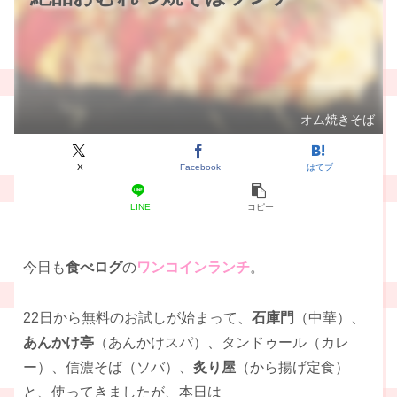
オム焼きそば
X
Facebook
はてブ
LINE
コピー
今日も
食べログ
の
ワンコインランチ
。
22日から無料のお試しが始まって、
石庫門
（中華）、
あんかけ亭
（あんかけスパ）、タンドゥール（カレ
ー）、信濃そば（ソバ）、
炙り屋
（から揚げ定食）
と、使ってきましたが、本日は