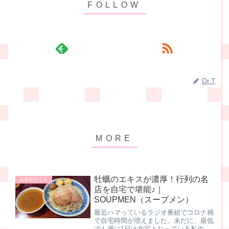
Dr.T
牡蠣のエキスが濃厚！行列の名
お勧めサイト
店を自宅で堪能♪｜
SOUPMEN（スープメン）
最近ハマっているラジオ番組でコロナ禍
で自宅時間が増えました。未だに、最低
でも週に1日は在宅となっている私の職