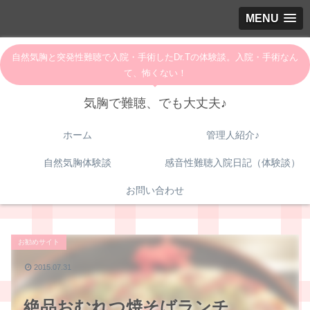
MENU
自然気胸と突発性難聴で入院・手術したDr.Tの体験談。入院・手術なん
て、怖くない！
気胸で難聴、でも大丈夫♪
ホーム
管理人紹介♪
自然気胸体験談
感音性難聴入院日記（体験談）
お問い合わせ
お勧めサイト
2015.07.31
絶品おむれつ焼そばランチ