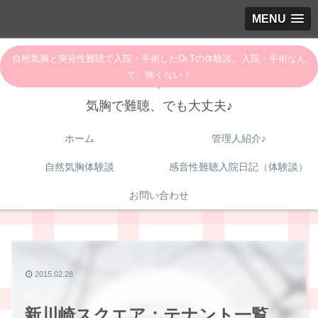
MENU
自然気胸と突発性難聴で入院・手術したDr.Tの体験談。入院・手術なん
て、怖くない！
気胸で難聴、でも大丈夫♪
ホーム
管理人紹介♪
自然気胸体験談
感音性難聴入院日記（体験談）
お問い合わせ
2015.02.28
新川崎スクエア：テナント一覧