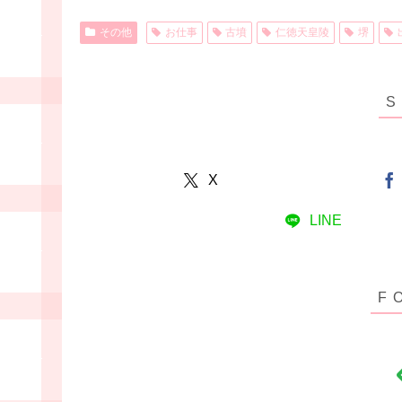
その他
お仕事
古墳
仁徳天皇陵
堺
X
LINE