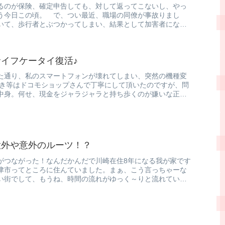
るのが保険、確定申告しても、対して返ってこないし、やっ
う今日この頃。 で、つい最近、職場の同僚が事故りまし
いて、歩行者とぶつかってしまい、結果として加害者になっ
イフケータイ復活♪
た通り、私のスマートフォンが壊れてしまい、突然の機種変
続き等はドコモショップさんで丁寧にして頂いたのですが、問
中身。何せ、現金をジャラジャラと持ち歩くのが嫌いな正確
意外や意外のルーツ！？
がつながった！なんだかんだで川崎在住8年になる我が家です
津市ってところに住んていました。まぁ、こう言っちゃーな
い街でして、もうね、時間の流れがゆっく～りと流れている