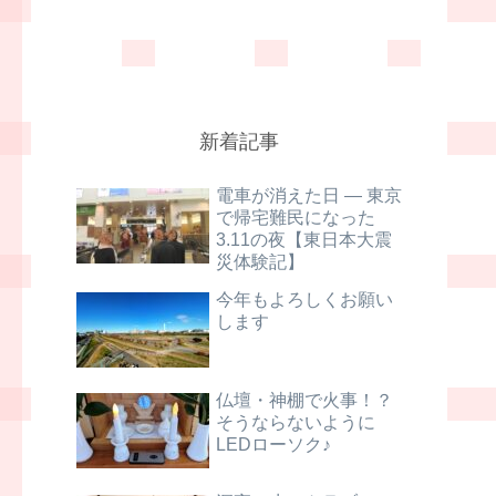
新着記事
電車が消えた日 ― 東京
で帰宅難民になった
3.11の夜【東日本大震
災体験記】
今年もよろしくお願い
します
仏壇・神棚で火事！？
そうならないように
LEDローソク♪