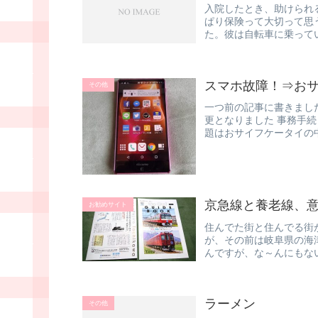
入院したとき、助けられ
ぱり保険って大切って思
た。彼は自転車に乗って
てしまったそう...
スマホ故障！⇒おサ
その他
一つ前の記事に書きまし
更となりました 事務手
題はおサイフケータイの
の私、電子...
京急線と養老線、
お勧めサイト
住んでた街と住んでる街
が、その前は岐阜県の海
んですが、な～んにもな
街。でも名...
ラーメン
その他