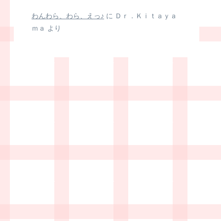
わんわら、わら、えっ♪
に
Ｄｒ．Ｋｉｔａｙａ
ｍａ
より