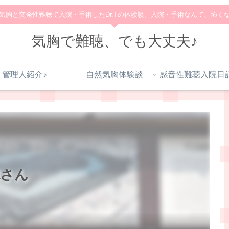
気胸と突発性難聴で入院・手術したDr.Tの体験談。入院・手術なんて、怖く
気胸で難聴、でも大丈夫♪
管理人紹介♪
自然気胸体験談
徳さん