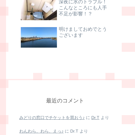
深夜に水のトラブル！
こんなところにも人手
不足が影響！？
明けましておめでとう
ございます
最近のコメント
みどりの窓口でチケットを買おう♪
に
Dr.T
より
わんわら、わら、えっ♪
に
Dr.T
より