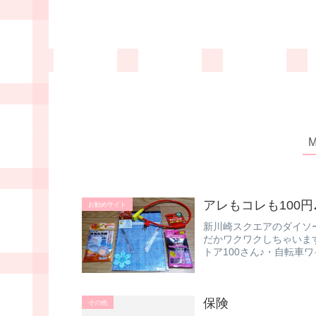
アレもコレも100円
お勧めサイト
新川崎スクエアのダイソ
だかワクワクしちゃいま
トア100さん♪・自転
て．...
保険
その他