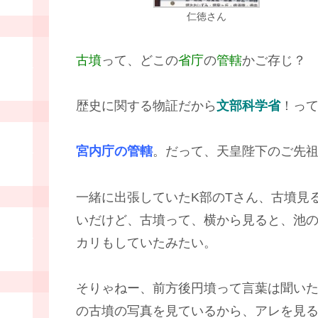
仁徳さん
古墳
って、どこの
省庁
の
管轄
かご存じ？
歴史に関する物証だから
文部科学省
！って
宮内庁の管轄
。だって、天皇陛下のご先
一緒に出張していたK部のTさん、古墳見
いだけど、古墳って、横から見ると、池
カリもしていたみたい。
そりゃねー、前方後円墳って言葉は聞い
の古墳の写真を見ているから、アレを見